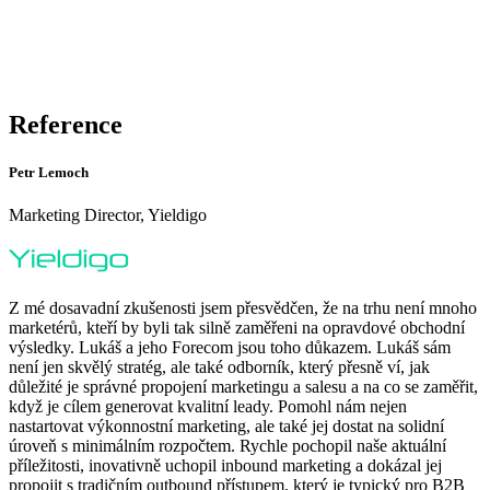
Reference
Petr Lemoch
Marketing Director, Yieldigo
Z mé dosavadní zkušenosti jsem přesvědčen, že na trhu není mnoho
marketérů, kteří by byli tak silně zaměřeni na opravdové obchodní
výsledky. Lukáš a jeho Forecom jsou toho důkazem. Lukáš sám
není jen skvělý stratég, ale také odborník, který přesně ví, jak
důležité je správné propojení marketingu a salesu a na co se zaměřit,
když je cílem generovat kvalitní leady. Pomohl nám nejen
nastartovat výkonnostní marketing, ale také jej dostat na solidní
úroveň s minimálním rozpočtem. Rychle pochopil naše aktuální
příležitosti, inovativně uchopil inbound marketing a dokázal jej
propojit s tradičním outbound přístupem, který je typický pro B2B