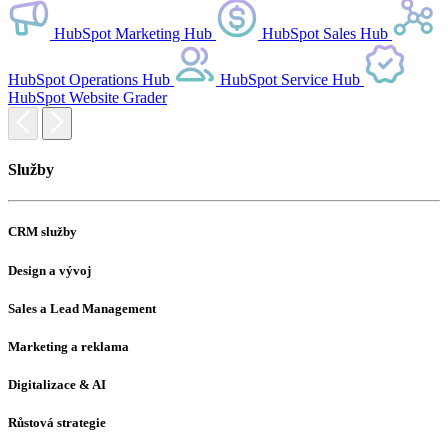
HubSpot Marketing Hub
HubSpot Sales Hub
HubSpot Operations Hub
HubSpot Service Hub
HubSpot Website Grader
Služby
T
CRM služby
Design a vývoj
V
Sales a Lead Management
M
Marketing a reklama
H
Digitalizace & AI
Růstová strategie