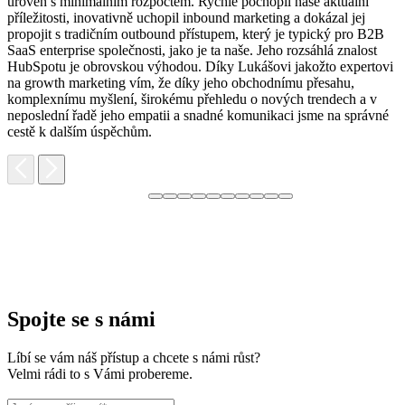
úroveň s minimálním rozpočtem. Rychle pochopil naše aktuální
H
příležitosti, inovativně uchopil inbound marketing a dokázal jej
p
propojit s tradičním outbound přístupem, který je typický pro B2B
p
SaaS enterprise společnosti, jako je ta naše. Jeho rozsáhlá znalost
o
HubSpotu je obrovskou výhodou. Díky Lukášovi jakožto expertovi
p
na growth marketing vím, že díky jeho obchodnímu přesahu,
s
komplexnímu myšlení, širokému přehledu o nových trendech a v
neposlední řadě jeho empatii a snadné komunikaci jsme na správné
cestě k dalším úspěchům.
Spojte se s námi
Líbí se vám náš přístup a chcete s námi růst?
Velmi rádi to s Vámi probereme.