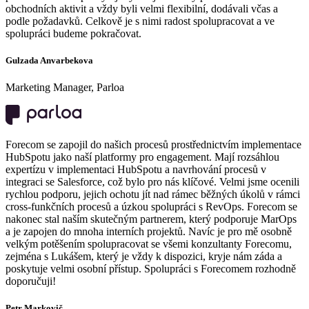
obchodních aktivit a vždy byli velmi flexibilní, dodávali včas a
podle požadavků. Celkově je s nimi radost spolupracovat a ve
spolupráci budeme pokračovat.
Gulzada Anvarbekova
Marketing Manager, Parloa
Forecom se zapojil do našich procesů prostřednictvím implementace
HubSpotu jako naší platformy pro engagement. Mají rozsáhlou
expertízu v implementaci HubSpotu a navrhování procesů v
integraci se Salesforce, což bylo pro nás klíčové. Velmi jsme ocenili
rychlou podporu, jejich ochotu jít nad rámec běžných úkolů v rámci
cross-funkčních procesů a úzkou spolupráci s RevOps. Forecom se
nakonec stal naším skutečným partnerem, který podporuje MarOps
a je zapojen do mnoha interních projektů. Navíc je pro mě osobně
velkým potěšením spolupracovat se všemi konzultanty Forecomu,
zejména s Lukášem, který je vždy k dispozici, kryje nám záda a
poskytuje velmi osobní přístup. Spolupráci s Forecomem rozhodně
doporučuji!
Petr Markovič