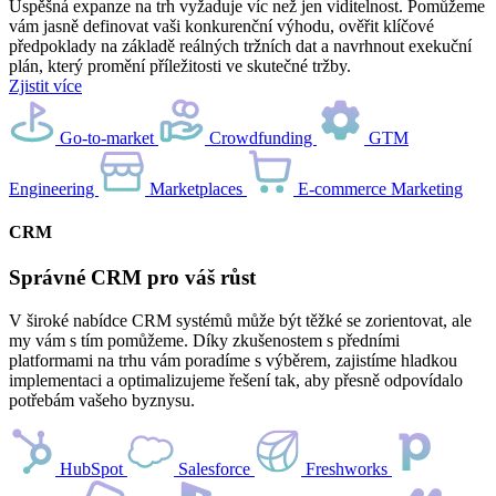
Úspěšná expanze na trh vyžaduje víc než jen viditelnost. Pomůžeme
vám jasně definovat vaši konkurenční výhodu, ověřit klíčové
předpoklady na základě reálných tržních dat a navrhnout exekuční
plán, který promění příležitosti ve skutečné tržby.
Zjistit více
Go-to-market
Crowdfunding
GTM
Engineering
Marketplaces
E-commerce Marketing
CRM
Správné CRM pro váš růst
V široké nabídce CRM systémů může být těžké se zorientovat, ale
my vám s tím pomůžeme. Díky zkušenostem s předními
platformami na trhu vám poradíme s výběrem, zajistíme hladkou
implementaci a optimalizujeme řešení tak, aby přesně odpovídalo
potřebám vašeho byznysu.
HubSpot
Salesforce
Freshworks