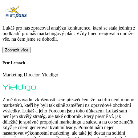
Lukáš pro nás zpracoval analýzu konkurence, která se stala jedním z
podkladů pro náš marketingový plán. Vždy hned reagoval a dodržel
vše, na čem jsme se dohodli.
Zobrazit více
Petr Lemoch
O
Marketing Director, Yieldigo
D
Z mé dosavadní zkušenosti jsem přesvědčen, že na trhu není mnoho
marketérů, kteří by byli tak silně zaměřeni na opravdové obchodní
výsledky. Lukáš a jeho Forecom jsou toho důkazem. Lukáš sám
není jen skvělý stratég, ale také odborník, který přesně ví, jak
důležité je správné propojení marketingu a salesu a na co se zaměřit,
když je cílem generovat kvalitní leady. Pomohl nám nejen
nastartovat výkonnostní marketing, ale také jej dostat na solidní
F