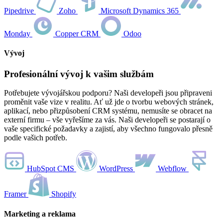
Pipedrive
Zoho
Microsoft Dynamics 365
Monday
Copper CRM
Odoo
Vývoj
Profesionální vývoj k vašim službám
Potřebujete vývojářskou podporu? Naši developeři jsou připraveni
proměnit vaše vize v realitu. Ať už jde o tvorbu webových stránek,
aplikací, nebo přizpůsobení CRM systému, nemusíte se obracet na
externí firmu – vše vyřešíme za vás. Naši developeři se postarají o
vaše specifické požadavky a zajistí, aby všechno fungovalo přesně
podle vašich potřeb.
HubSpot CMS
WordPress
Webflow
Framer
Shopify
Marketing a reklama