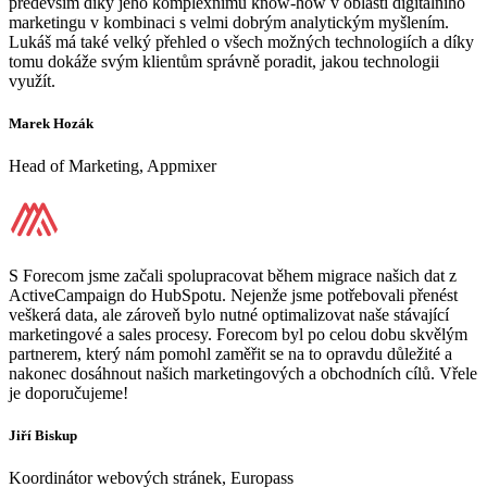
především díky jeho komplexnímu know-how v oblasti digitálního
marketingu v kombinaci s velmi dobrým analytickým myšlením.
Lukáš má také velký přehled o všech možných technologiích a díky
tomu dokáže svým klientům správně poradit, jakou technologii
využít.
Marek Hozák
Head of Marketing, Appmixer
S Forecom jsme začali spolupracovat během migrace našich dat z
ActiveCampaign do HubSpotu. Nejenže jsme potřebovali přenést
veškerá data, ale zároveň bylo nutné optimalizovat naše stávající
marketingové a sales procesy. Forecom byl po celou dobu skvělým
partnerem, který nám pomohl zaměřit se na to opravdu důležité a
nakonec dosáhnout našich marketingových a obchodních cílů. Vřele
je doporučujeme!
Jiří Biskup
Koordinátor webových stránek, Europass