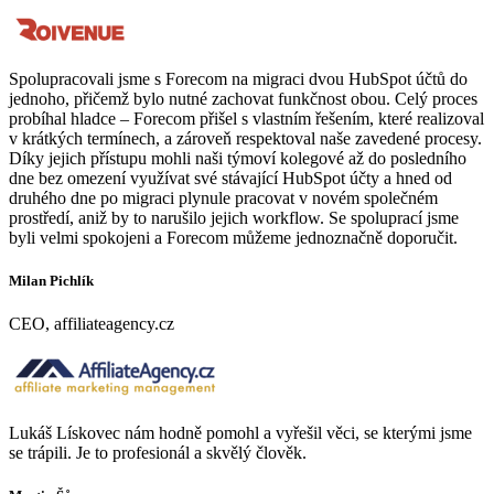
Spolupracovali jsme s Forecom na migraci dvou HubSpot účtů do
jednoho, přičemž bylo nutné zachovat funkčnost obou. Celý proces
probíhal hladce – Forecom přišel s vlastním řešením, které realizoval
v krátkých termínech, a zároveň respektoval naše zavedené procesy.
Díky jejich přístupu mohli naši týmoví kolegové až do posledního
dne bez omezení využívat své stávající HubSpot účty a hned od
druhého dne po migraci plynule pracovat v novém společném
prostředí, aniž by to narušilo jejich workflow. Se spoluprací jsme
byli velmi spokojeni a Forecom můžeme jednoznačně doporučit.
Milan Pichlík
CEO, affiliateagency.cz
Lukáš Lískovec nám hodně pomohl a vyřešil věci, se kterými jsme
se trápili. Je to profesionál a skvělý člověk.