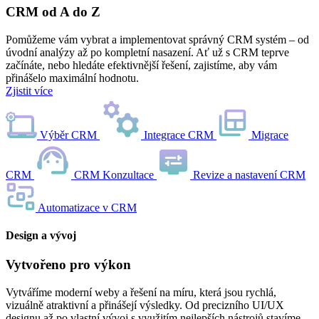
CRM od A do Z
Pomůžeme vám vybrat a implementovat správný CRM systém – od
úvodní analýzy až po kompletní nasazení. Ať už s CRM teprve
začínáte, nebo hledáte efektivnější řešení, zajistíme, aby vám
přinášelo maximální hodnotu.
Zjistit více
Výběr CRM
Integrace CRM
Migrace
CRM
CRM Konzultace
Revize a nastavení CRM
Automatizace v CRM
Design a vývoj
Vytvořeno pro výkon
Vytváříme moderní weby a řešení na míru, která jsou rychlá,
vizuálně atraktivní a přinášejí výsledky. Od precizního UI/UX
designu až po vlastní vývoj s využitím nejlepších nástrojů stavíme