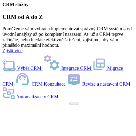
CRM služby
V
m
CRM od A do Z
p
i
p
Pomůžeme vám vybrat a implementovat správný CRM systém – od
úvodní analýzy až po kompletní nasazení. Ať už s CRM teprve
začínáte, nebo hledáte efektivnější řešení, zajistíme, aby vám
přinášelo maximální hodnotu.
Zjistit více
P
Výběr CRM
Integrace CRM
Migrace
CRM
CRM Konzultace
Revize a nastavení CRM
Automatizace v CRM