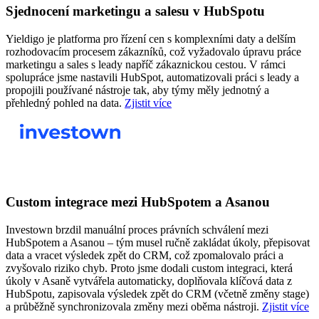
Sjednocení marketingu a salesu v HubSpotu
Yieldigo je platforma pro řízení cen s komplexními daty a delším
rozhodovacím procesem zákazníků, což vyžadovalo úpravu práce
marketingu a sales s leady napříč zákaznickou cestou. V rámci
spolupráce jsme nastavili HubSpot, automatizovali práci s leady a
propojili používané nástroje tak, aby týmy měly jednotný a
přehledný pohled na data.
Zjistit více
Custom integrace mezi HubSpotem a Asanou
Investown brzdil manuální proces právních schválení mezi
HubSpotem a Asanou – tým musel ručně zakládat úkoly, přepisovat
data a vracet výsledek zpět do CRM, což zpomalovalo práci a
zvyšovalo riziko chyb. Proto jsme dodali custom integraci, která
úkoly v Asaně vytvářela automaticky, doplňovala klíčová data z
HubSpotu, zapisovala výsledek zpět do CRM (včetně změny stage)
a průběžně synchronizovala změny mezi oběma nástroji.
Zjistit více