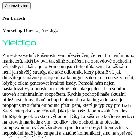
Zobrazit více
Petr Lemoch
O
Marketing Director, Yieldigo
D
Z mé dosavadní zkušenosti jsem přesvědčen, že na trhu není mnoho
marketérů, kteří by byli tak silně zaměřeni na opravdové obchodní
výsledky. Lukáš a jeho Forecom jsou toho důkazem. Lukáš sám
není jen skvělý stratég, ale také odborník, který přesně ví, jak
důležité je správné propojení marketingu a salesu a na co se zaměřit,
když je cílem generovat kvalitní leady. Pomohl nám nejen
nastartovat výkonnostní marketing, ale také jej dostat na solidní
F
úroveň s minimálním rozpočtem. Rychle pochopil naše aktuální
H
příležitosti, inovativně uchopil inbound marketing a dokázal jej
p
propojit s tradičním outbound přístupem, který je typický pro B2B
p
SaaS enterprise společnosti, jako je ta naše. Jeho rozsáhlá znalost
o
HubSpotu je obrovskou výhodou. Díky Lukášovi jakožto expertovi
p
na growth marketing vím, že díky jeho obchodnímu přesahu,
s
komplexnímu myšlení, širokému přehledu o nových trendech a v
neposlední řadě jeho empatii a snadné komunikaci jsme na správné