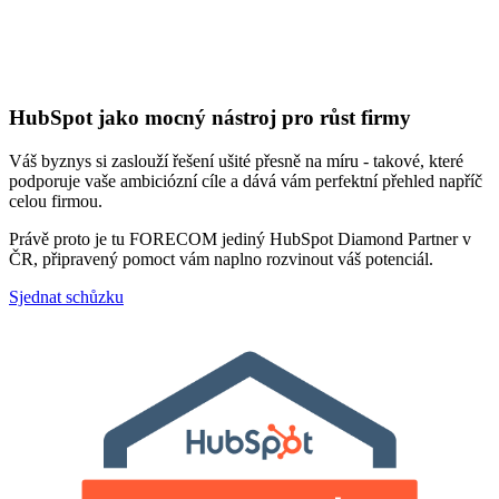
HubSpot jako mocný nástroj pro růst firmy
Váš byznys si zaslouží řešení ušité přesně na míru - takové, které
podporuje vaše ambiciózní cíle a dává vám perfektní přehled napříč
celou firmou.
Právě proto je tu FORECOM jediný HubSpot Diamond Partner v
ČR, připravený pomoct vám naplno rozvinout váš potenciál.
Sjednat schůzku