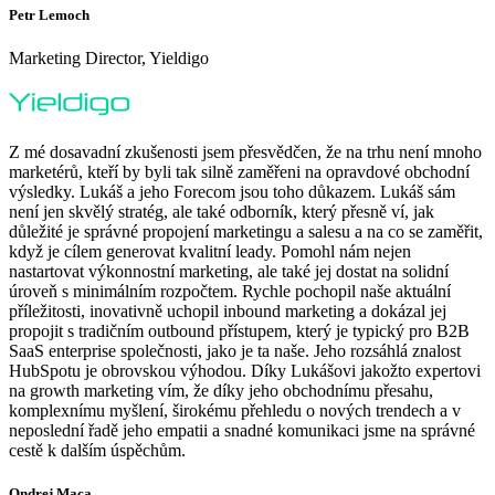
Petr Lemoch
Marketing Director, Yieldigo
Z mé dosavadní zkušenosti jsem přesvědčen, že na trhu není mnoho
marketérů, kteří by byli tak silně zaměřeni na opravdové obchodní
výsledky. Lukáš a jeho Forecom jsou toho důkazem. Lukáš sám
není jen skvělý stratég, ale také odborník, který přesně ví, jak
důležité je správné propojení marketingu a salesu a na co se zaměřit,
když je cílem generovat kvalitní leady. Pomohl nám nejen
nastartovat výkonnostní marketing, ale také jej dostat na solidní
úroveň s minimálním rozpočtem. Rychle pochopil naše aktuální
příležitosti, inovativně uchopil inbound marketing a dokázal jej
propojit s tradičním outbound přístupem, který je typický pro B2B
SaaS enterprise společnosti, jako je ta naše. Jeho rozsáhlá znalost
HubSpotu je obrovskou výhodou. Díky Lukášovi jakožto expertovi
na growth marketing vím, že díky jeho obchodnímu přesahu,
komplexnímu myšlení, širokému přehledu o nových trendech a v
neposlední řadě jeho empatii a snadné komunikaci jsme na správné
cestě k dalším úspěchům.
Ondrej Maca