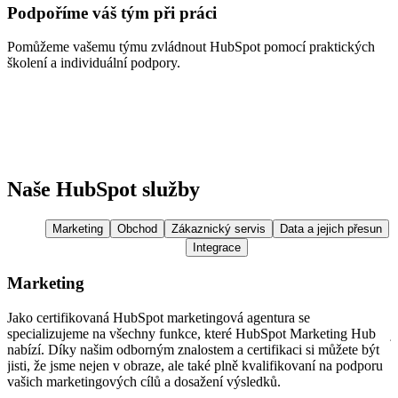
Podpoříme váš tým při práci
Pomůžeme vašemu týmu zvládnout HubSpot pomocí praktických
školení a individuální podpory.
Naše HubSpot služby
Marketing
Obchod
Zákaznický servis
Data a jejich přesun
Integrace
Marketing
Jako certifikovaná HubSpot marketingová agentura se
M
specializujeme na všechny funkce, které HubSpot Marketing Hub
j
nabízí. Díky našim odborným znalostem a certifikaci si můžete být
s
jisti, že jsme nejen v obraze, ale také plně kvalifikovaní na podporu
p
vašich marketingových cílů a dosažení výsledků.
g