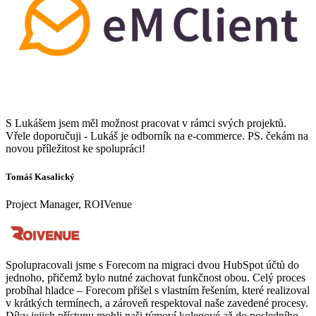
S Lukášem jsem měl možnost pracovat v rámci svých projektů.
Vřele doporučuji - Lukáš je odborník na e-commerce. PS. čekám na
novou příležitost ke spolupráci!
Tomáš Kasalický
Project Manager, ROIVenue
Spolupracovali jsme s Forecom na migraci dvou HubSpot účtů do
jednoho, přičemž bylo nutné zachovat funkčnost obou. Celý proces
probíhal hladce – Forecom přišel s vlastním řešením, které realizoval
v krátkých termínech, a zároveň respektoval naše zavedené procesy.
Díky jejich přístupu mohli naši týmoví kolegové až do posledního