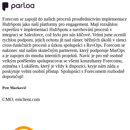
Forecom se zapojil do našich procesů prostřednictvím implementace
HubSpotu jako naší platformy pro engagement. Mají rozsáhlou
expertízu v implementaci HubSpotu a navrhování procesů v
integraci se Salesforce, což bylo pro nás klíčové. Velmi jsme ocenili
rychlou podporu, jejich ochotu jít nad rámec běžných úkolů v rámci
cross-funkčních procesů a úzkou spolupráci s RevOps. Forecom se
nakonec stal naším skutečným partnerem, který podporuje MarOps
a je zapojen do mnoha interních projektů. Navíc je pro mě osobně
velkým potěšením spolupracovat se všemi konzultanty Forecomu,
zejména s Lukášem, který je vždy k dispozici, kryje nám záda a
poskytuje velmi osobní přístup. Spolupráci s Forecomem rozhodně
doporučuji!
Petr Markovič
CMO, emclient.com