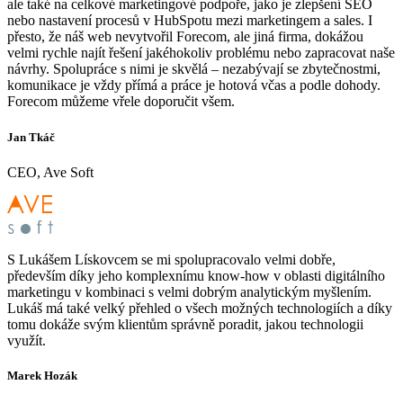
ale také na celkové marketingové podpoře, jako je zlepšení SEO
nebo nastavení procesů v HubSpotu mezi marketingem a sales. I
přesto, že náš web nevytvořil Forecom, ale jiná firma, dokážou
velmi rychle najít řešení jakéhokoliv problému nebo zapracovat naše
návrhy. Spolupráce s nimi je skvělá – nezabývají se zbytečnostmi,
komunikace je vždy přímá a práce je hotová včas a podle dohody.
Forecom můžeme vřele doporučit všem.
Jan Tkáč
CEO, Ave Soft
S Lukášem Lískovcem se mi spolupracovalo velmi dobře,
především díky jeho komplexnímu know-how v oblasti digitálního
marketingu v kombinaci s velmi dobrým analytickým myšlením.
Lukáš má také velký přehled o všech možných technologiích a díky
tomu dokáže svým klientům správně poradit, jakou technologii
využít.
Marek Hozák