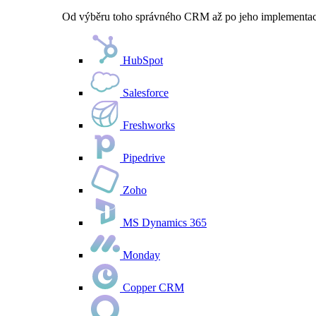
Od výběru toho správného CRM až po jeho implementaci 
HubSpot
Salesforce
Freshworks
Pipedrive
Zoho
MS Dynamics 365
Monday
Copper CRM