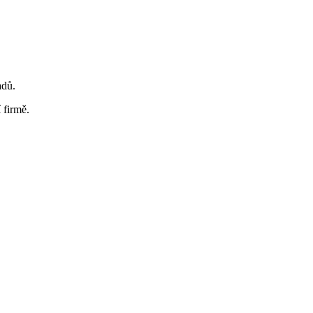
adů.
 firmě.