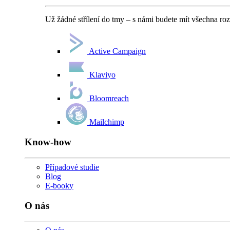
Už žádné střílení do tmy – s námi budete mít všechna ro
Active Campaign
Klaviyo
Bloomreach
Mailchimp
Know-how
Případové studie
Blog
E-booky
O nás