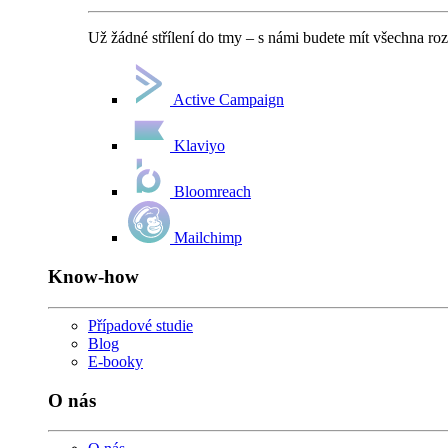
Už žádné střílení do tmy – s námi budete mít všechna ro
Active Campaign
Klaviyo
Bloomreach
Mailchimp
Know-how
Případové studie
Blog
E-booky
O nás