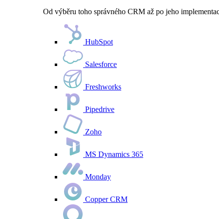
Od výběru toho správného CRM až po jeho implementaci 
HubSpot
Salesforce
Freshworks
Pipedrive
Zoho
MS Dynamics 365
Monday
Copper CRM