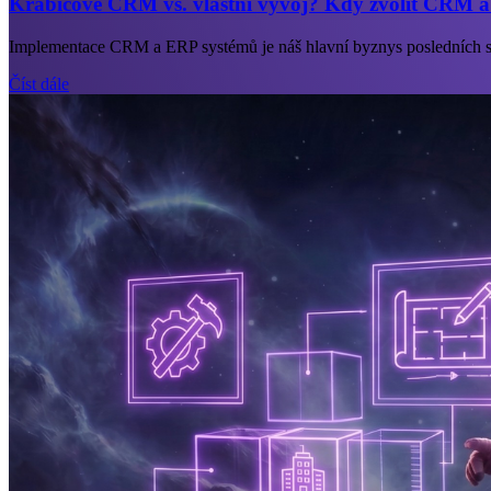
Krabicové CRM vs. vlastní vývoj? Kdy zvolit CRM a
Implementace CRM a ERP systémů je náš hlavní byznys posledních se
Číst dále