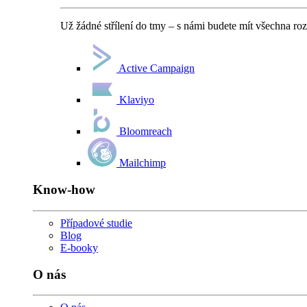
Už žádné střílení do tmy – s námi budete mít všechna ro
Active Campaign
Klaviyo
Bloomreach
Mailchimp
Know-how
Případové studie
Blog
E-booky
O nás