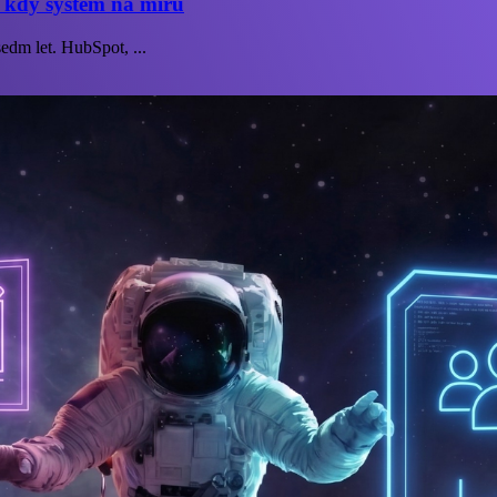
 kdy systém na míru
dm let. HubSpot, ...