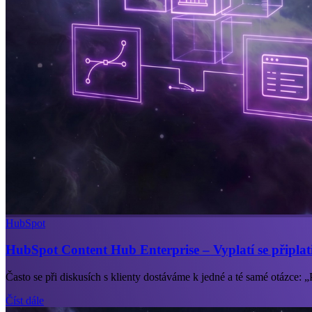
HubSpot
HubSpot Content Hub Enterprise – Vyplatí se připlat
Často se při diskusích s klienty dostáváme k jedné a té samé otázce: 
Číst dále