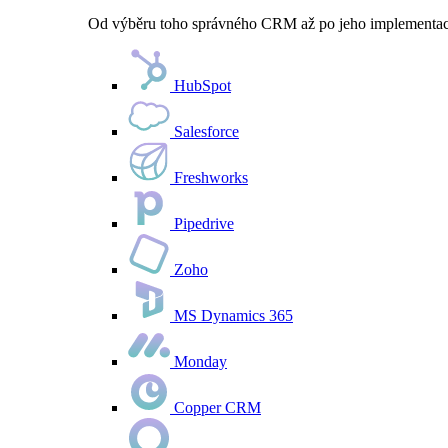
Od výběru toho správného CRM až po jeho implementaci 
HubSpot
Salesforce
Freshworks
Pipedrive
Zoho
MS Dynamics 365
Monday
Copper CRM