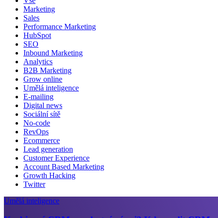
Vše
Marketing
Sales
Performance Marketing
HubSpot
SEO
Inbound Marketing
Analytics
B2B Marketing
Grow online
Umělá inteligence
E-mailing
Digital news
Sociální sítě
No-code
RevOps
Ecommerce
Lead generation
Customer Experience
Account Based Marketing
Growth Hacking
Twitter
Umělá inteligence