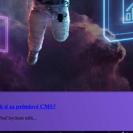
it si za prémiové CMS?
„Proč bychom měli...