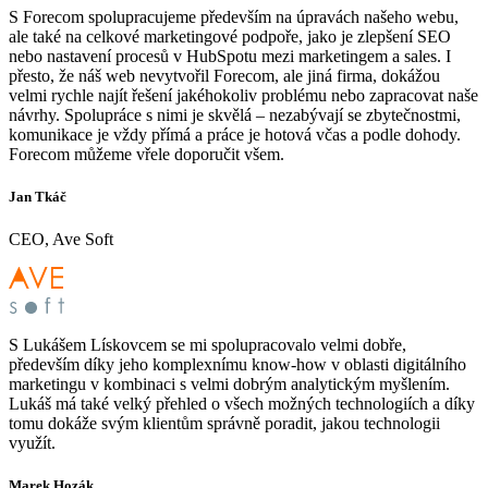
S Forecom spolupracujeme především na úpravách našeho webu,
ale také na celkové marketingové podpoře, jako je zlepšení SEO
nebo nastavení procesů v HubSpotu mezi marketingem a sales. I
přesto, že náš web nevytvořil Forecom, ale jiná firma, dokážou
velmi rychle najít řešení jakéhokoliv problému nebo zapracovat naše
návrhy. Spolupráce s nimi je skvělá – nezabývají se zbytečnostmi,
komunikace je vždy přímá a práce je hotová včas a podle dohody.
Forecom můžeme vřele doporučit všem.
Jan Tkáč
CEO, Ave Soft
S Lukášem Lískovcem se mi spolupracovalo velmi dobře,
především díky jeho komplexnímu know-how v oblasti digitálního
marketingu v kombinaci s velmi dobrým analytickým myšlením.
Lukáš má také velký přehled o všech možných technologiích a díky
tomu dokáže svým klientům správně poradit, jakou technologii
využít.
Marek Hozák