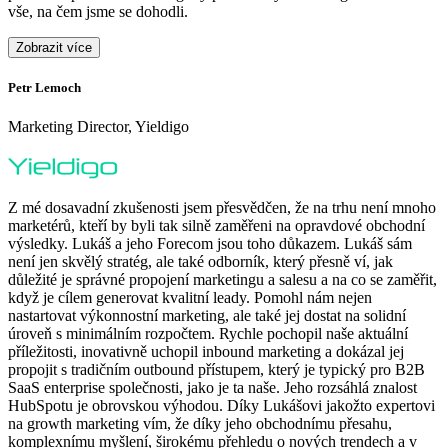
vše, na čem jsme se dohodli.
Zobrazit více
Petr Lemoch
O
Marketing Director, Yieldigo
D
Z mé dosavadní zkušenosti jsem přesvědčen, že na trhu není mnoho
marketérů, kteří by byli tak silně zaměřeni na opravdové obchodní
výsledky. Lukáš a jeho Forecom jsou toho důkazem. Lukáš sám
není jen skvělý stratég, ale také odborník, který přesně ví, jak
důležité je správné propojení marketingu a salesu a na co se zaměřit,
když je cílem generovat kvalitní leady. Pomohl nám nejen
nastartovat výkonnostní marketing, ale také jej dostat na solidní
F
úroveň s minimálním rozpočtem. Rychle pochopil naše aktuální
H
příležitosti, inovativně uchopil inbound marketing a dokázal jej
p
propojit s tradičním outbound přístupem, který je typický pro B2B
p
SaaS enterprise společnosti, jako je ta naše. Jeho rozsáhlá znalost
o
HubSpotu je obrovskou výhodou. Díky Lukášovi jakožto expertovi
p
na growth marketing vím, že díky jeho obchodnímu přesahu,
s
komplexnímu myšlení, širokému přehledu o nových trendech a v