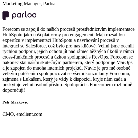
Marketing Manager, Parloa
Forecom se zapojil do našich procesů prostřednictvím implementace
HubSpotu jako naší platformy pro engagement. Mají rozsáhlou
expertízu v implementaci HubSpotu a navrhování procesů v
integraci se Salesforce, což bylo pro nás klíčové. Velmi jsme ocenili
rychlou podporu, jejich ochotu jít nad rámec běžných úkolů v rámci
cross-funkčních procesů a úzkou spolupráci s RevOps. Forecom se
nakonec stal naším skutečným partnerem, který podporuje MarOps
a je zapojen do mnoha interních projektů. Navíc je pro mě osobně
velkým potěšením spolupracovat se všemi konzultanty Forecomu,
zejména s Lukášem, který je vždy k dispozici, kryje nám záda a
poskytuje velmi osobní přístup. Spolupráci s Forecomem rozhodně
doporučuji!
Petr Markovič
CMO, emclient.com