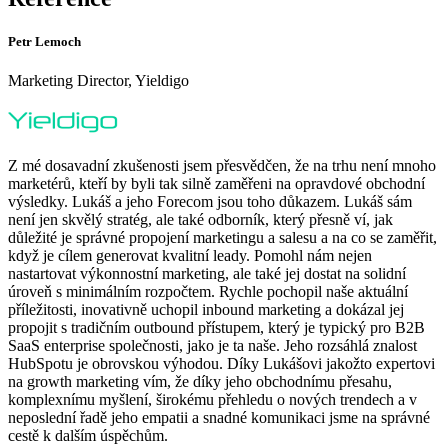
Petr Lemoch
Marketing Director, Yieldigo
Z mé dosavadní zkušenosti jsem přesvědčen, že na trhu není mnoho
marketérů, kteří by byli tak silně zaměřeni na opravdové obchodní
výsledky. Lukáš a jeho Forecom jsou toho důkazem. Lukáš sám
není jen skvělý stratég, ale také odborník, který přesně ví, jak
důležité je správné propojení marketingu a salesu a na co se zaměřit,
když je cílem generovat kvalitní leady. Pomohl nám nejen
nastartovat výkonnostní marketing, ale také jej dostat na solidní
úroveň s minimálním rozpočtem. Rychle pochopil naše aktuální
příležitosti, inovativně uchopil inbound marketing a dokázal jej
propojit s tradičním outbound přístupem, který je typický pro B2B
SaaS enterprise společnosti, jako je ta naše. Jeho rozsáhlá znalost
HubSpotu je obrovskou výhodou. Díky Lukášovi jakožto expertovi
na growth marketing vím, že díky jeho obchodnímu přesahu,
komplexnímu myšlení, širokému přehledu o nových trendech a v
neposlední řadě jeho empatii a snadné komunikaci jsme na správné
cestě k dalším úspěchům.