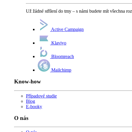
Už žádné střílení do tmy – s námi budete mít všechna ro
Active Campaign
Klaviyo
Bloomreach
Mailchimp
Know-how
Případové studie
Blog
E-booky
O nás