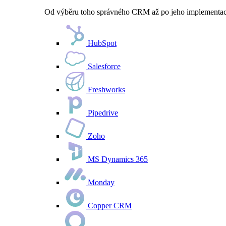
Od výběru toho správného CRM až po jeho implementaci 
HubSpot
Salesforce
Freshworks
Pipedrive
Zoho
MS Dynamics 365
Monday
Copper CRM