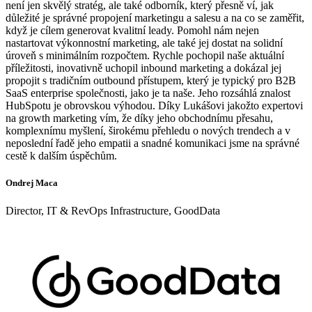
není jen skvělý stratég, ale také odborník, který přesně ví, jak
důležité je správné propojení marketingu a salesu a na co se zaměřit,
když je cílem generovat kvalitní leady. Pomohl nám nejen
nastartovat výkonnostní marketing, ale také jej dostat na solidní
úroveň s minimálním rozpočtem. Rychle pochopil naše aktuální
příležitosti, inovativně uchopil inbound marketing a dokázal jej
propojit s tradičním outbound přístupem, který je typický pro B2B
SaaS enterprise společnosti, jako je ta naše. Jeho rozsáhlá znalost
HubSpotu je obrovskou výhodou. Díky Lukášovi jakožto expertovi
na growth marketing vím, že díky jeho obchodnímu přesahu,
komplexnímu myšlení, širokému přehledu o nových trendech a v
neposlední řadě jeho empatii a snadné komunikaci jsme na správné
cestě k dalším úspěchům.
Ondrej Maca
Director, IT & RevOps Infrastructure, GoodData