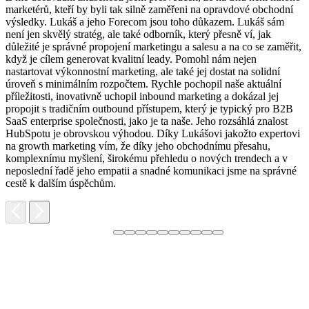
marketérů, kteří by byli tak silně zaměřeni na opravdové obchodní
výsledky. Lukáš a jeho Forecom jsou toho důkazem. Lukáš sám
není jen skvělý stratég, ale také odborník, který přesně ví, jak
důležité je správné propojení marketingu a salesu a na co se zaměřit,
když je cílem generovat kvalitní leady. Pomohl nám nejen
nastartovat výkonnostní marketing, ale také jej dostat na solidní
F
úroveň s minimálním rozpočtem. Rychle pochopil naše aktuální
H
příležitosti, inovativně uchopil inbound marketing a dokázal jej
p
propojit s tradičním outbound přístupem, který je typický pro B2B
p
SaaS enterprise společnosti, jako je ta naše. Jeho rozsáhlá znalost
o
HubSpotu je obrovskou výhodou. Díky Lukášovi jakožto expertovi
p
na growth marketing vím, že díky jeho obchodnímu přesahu,
s
komplexnímu myšlení, širokému přehledu o nových trendech a v
neposlední řadě jeho empatii a snadné komunikaci jsme na správné
cestě k dalším úspěchům.