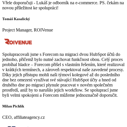
Vřele doporučuji - Lukáš je odborník na e-commerce. PS. čekám na
novou příležitost ke spolupráci!
Tomáš Kasalický
Project Manager, ROIVenue
Spolupracovali jsme s Forecom na migraci dvou HubSpot účtů do
jednoho, přičemž bylo nutné zachovat funkčnost obou. Celý proces
probíhal hladce – Forecom přišel s vlastním řešením, které realizoval
v krátkých termínech, a zároveň respektoval naše zavedené procesy.
Díky jejich přístupu mohli naši týmoví kolegové až do posledního
dne bez omezení využívat své stávající HubSpot účty a hned od
druhého dne po migraci plynule pracovat v novém společném
prostředí, aniž by to narušilo jejich workflow. Se spoluprací jsme
byli velmi spokojeni a Forecom můžeme jednoznačně doporučit.
Milan Pichlík
CEO, affiliateagency.cz