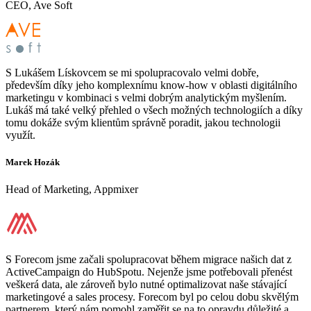
CEO, Ave Soft
S Lukášem Lískovcem se mi spolupracovalo velmi dobře,
především díky jeho komplexnímu know-how v oblasti digitálního
marketingu v kombinaci s velmi dobrým analytickým myšlením.
Lukáš má také velký přehled o všech možných technologiích a díky
tomu dokáže svým klientům správně poradit, jakou technologii
využít.
Marek Hozák
Head of Marketing, Appmixer
S Forecom jsme začali spolupracovat během migrace našich dat z
ActiveCampaign do HubSpotu. Nejenže jsme potřebovali přenést
veškerá data, ale zároveň bylo nutné optimalizovat naše stávající
marketingové a sales procesy. Forecom byl po celou dobu skvělým
partnerem, který nám pomohl zaměřit se na to opravdu důležité a