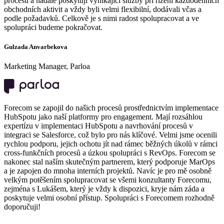
procesu a nadále poskytují vynikající služby při řízení každodenních
obchodních aktivit a vždy byli velmi flexibilní, dodávali včas a
podle požadavků. Celkově je s nimi radost spolupracovat a ve
spolupráci budeme pokračovat.
Gulzada Anvarbekova
Marketing Manager, Parloa
Forecom se zapojil do našich procesů prostřednictvím implementace
HubSpotu jako naší platformy pro engagement. Mají rozsáhlou
expertízu v implementaci HubSpotu a navrhování procesů v
integraci se Salesforce, což bylo pro nás klíčové. Velmi jsme ocenili
rychlou podporu, jejich ochotu jít nad rámec běžných úkolů v rámci
cross-funkčních procesů a úzkou spolupráci s RevOps. Forecom se
nakonec stal naším skutečným partnerem, který podporuje MarOps
a je zapojen do mnoha interních projektů. Navíc je pro mě osobně
velkým potěšením spolupracovat se všemi konzultanty Forecomu,
zejména s Lukášem, který je vždy k dispozici, kryje nám záda a
poskytuje velmi osobní přístup. Spolupráci s Forecomem rozhodně
doporučuji!