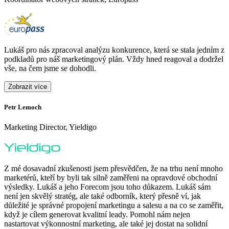
Lukáš pro nás zpracoval analýzu konkurence, která se stala jedním z
podkladů pro náš marketingový plán. Vždy hned reagoval a dodržel
vše, na čem jsme se dohodli.
Zobrazit více
Petr Lemoch
O
Marketing Director, Yieldigo
D
Z mé dosavadní zkušenosti jsem přesvědčen, že na trhu není mnoho
marketérů, kteří by byli tak silně zaměřeni na opravdové obchodní
výsledky. Lukáš a jeho Forecom jsou toho důkazem. Lukáš sám
není jen skvělý stratég, ale také odborník, který přesně ví, jak
důležité je správné propojení marketingu a salesu a na co se zaměřit,
když je cílem generovat kvalitní leady. Pomohl nám nejen
nastartovat výkonnostní marketing, ale také jej dostat na solidní