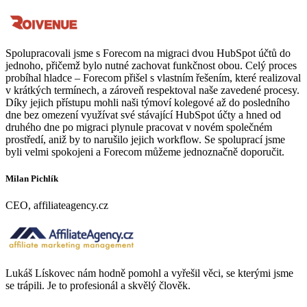
Spolupracovali jsme s Forecom na migraci dvou HubSpot účtů do
jednoho, přičemž bylo nutné zachovat funkčnost obou. Celý proces
probíhal hladce – Forecom přišel s vlastním řešením, které realizoval
v krátkých termínech, a zároveň respektoval naše zavedené procesy.
Díky jejich přístupu mohli naši týmoví kolegové až do posledního
dne bez omezení využívat své stávající HubSpot účty a hned od
druhého dne po migraci plynule pracovat v novém společném
prostředí, aniž by to narušilo jejich workflow. Se spoluprací jsme
byli velmi spokojeni a Forecom můžeme jednoznačně doporučit.
Milan Pichlík
CEO, affiliateagency.cz
Lukáš Lískovec nám hodně pomohl a vyřešil věci, se kterými jsme
se trápili. Je to profesionál a skvělý člověk.