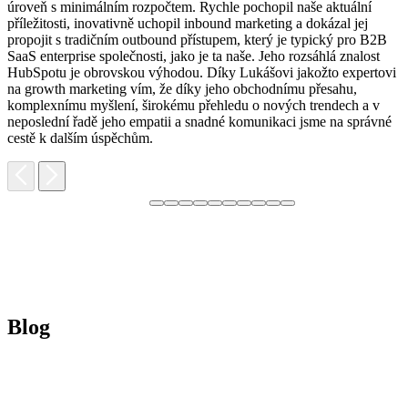
F
úroveň s minimálním rozpočtem. Rychle pochopil naše aktuální
H
příležitosti, inovativně uchopil inbound marketing a dokázal jej
p
propojit s tradičním outbound přístupem, který je typický pro B2B
p
SaaS enterprise společnosti, jako je ta naše. Jeho rozsáhlá znalost
o
HubSpotu je obrovskou výhodou. Díky Lukášovi jakožto expertovi
p
na growth marketing vím, že díky jeho obchodnímu přesahu,
s
komplexnímu myšlení, širokému přehledu o nových trendech a v
neposlední řadě jeho empatii a snadné komunikaci jsme na správné
cestě k dalším úspěchům.
Blog