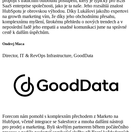
propojit s tradičním outbound přístupem, který je typický pro B2B
SaaS enterprise společnosti, jako je ta naše. Jeho rozsáhlá znalost
HubSpotu je obrovskou výhodou. Díky Lukášovi jakožto expertovi
na growth marketing vím, že díky jeho obchodnímu přesahu,
komplexnímu myšlení, širokému přehledu o nových trendech a v
neposlední řadě jeho empatii a snadné komunikaci jsme na správné
cestě k dalším úspěchům.
Ondrej Maca
Director, IT & RevOps Infrastructure, GoodData
Forecom nám pomohl s komplexním přechodem z Marketo na
HubSpot, včetně integrace se Salesforce a mnoha dalšími nástroji
pro prodej a marketing. Byli skvělým partnerem během počátečního