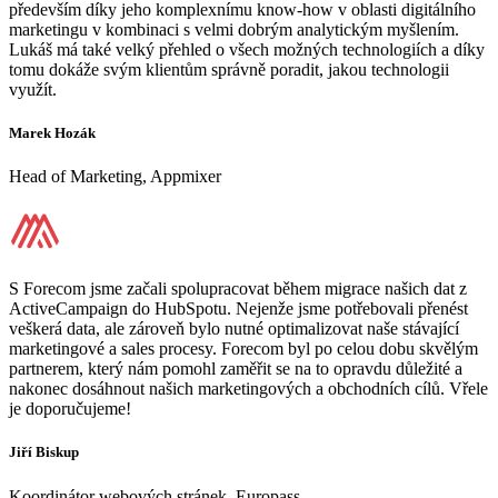
především díky jeho komplexnímu know-how v oblasti digitálního
marketingu v kombinaci s velmi dobrým analytickým myšlením.
Lukáš má také velký přehled o všech možných technologiích a díky
tomu dokáže svým klientům správně poradit, jakou technologii
využít.
Marek Hozák
Head of Marketing, Appmixer
S Forecom jsme začali spolupracovat během migrace našich dat z
ActiveCampaign do HubSpotu. Nejenže jsme potřebovali přenést
veškerá data, ale zároveň bylo nutné optimalizovat naše stávající
marketingové a sales procesy. Forecom byl po celou dobu skvělým
partnerem, který nám pomohl zaměřit se na to opravdu důležité a
nakonec dosáhnout našich marketingových a obchodních cílů. Vřele
je doporučujeme!
Jiří Biskup
Koordinátor webových stránek, Europass