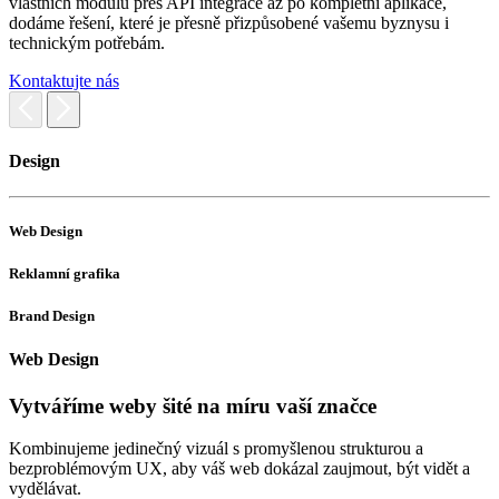
vlastních modulů přes API integrace až po kompletní aplikace,
dodáme řešení, které je přesně přizpůsobené vašemu byznysu i
technickým potřebám.
Kontaktujte nás
Design
Web Design
W
Reklamní grafika
W
Brand Design
F
Web Design
S
H
Vytváříme weby šité na míru vaší značce
I
Kombinujeme jedinečný vizuál s promyšlenou strukturou a
bezproblémovým UX, aby váš web dokázal zaujmout, být vidět a
vydělávat.