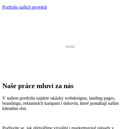
Portfolio našich projektů
F
W
n
p
Z
Naše práce mluví za nás
V našem portfoliu najdete ukázky webdesignu, landing pages,
brandingu, reklamních kampaní i tiskovin, které pomáhají našim
klientům růst.
Podívejte se, jak přetváříme vizuální i marketingové nápady v