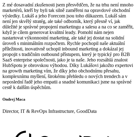
Z mé dosavadní zkušenosti jsem přesvědčen, že na trhu není mnoho
marketérů, kteří by byli tak silně zaměřeni na opravdové obchodní
výsledky. Lukáš a jeho Forecom jsou toho důkazem. Lukáš sám
není jen skvělý stratég, ale také odborník, který přesně ví, jak
důležité je správné propojení marketingu a salesu a na co se zaměřit,
když je cílem generovat kvalitní leady. Pomohl nám nejen
nastartovat výkonnostní marketing, ale také jej dostat na solidní
úroveň s minimálním rozpočtem. Rychle pochopil naše aktuální
příležitosti, inovativně uchopil inbound marketing a dokázal jej
propojit s tradičním outbound přístupem, který je typický pro B2B
SaaS enterprise společnosti, jako je ta naše. Jeho rozsáhlá znalost
HubSpotu je obrovskou výhodou. Díky Lukášovi jakožto expertovi
na growth marketing vím, že díky jeho obchodnímu přesahu,
komplexnímu myšlení, širokému přehledu o nových trendech a v
neposlední řadě jeho empatii a snadné komunikaci jsme na správné
cestě k dalším úspěchům.
Ondrej Maca
Director, IT & RevOps Infrastructure, GoodData