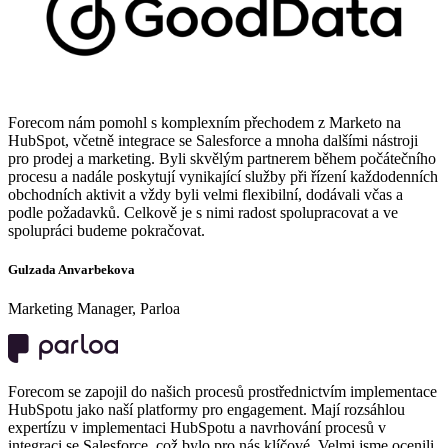
Forecom nám pomohl s komplexním přechodem z Marketo na
HubSpot, včetně integrace se Salesforce a mnoha dalšími nástroji
pro prodej a marketing. Byli skvělým partnerem během počátečního
procesu a nadále poskytují vynikající služby při řízení každodenních
obchodních aktivit a vždy byli velmi flexibilní, dodávali včas a
podle požadavků. Celkově je s nimi radost spolupracovat a ve
spolupráci budeme pokračovat.
Gulzada Anvarbekova
Marketing Manager, Parloa
Forecom se zapojil do našich procesů prostřednictvím implementace
HubSpotu jako naší platformy pro engagement. Mají rozsáhlou
expertízu v implementaci HubSpotu a navrhování procesů v
integraci se Salesforce, což bylo pro nás klíčové. Velmi jsme ocenili