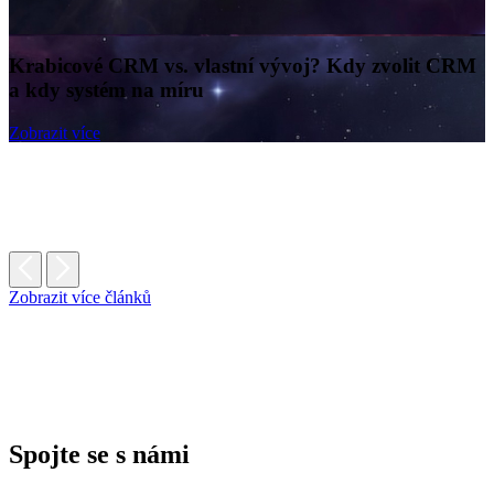
Krabicové CRM vs. vlastní vývoj? Kdy zvolit CRM
a kdy systém na míru
Zobrazit více
Zobrazit více článků
Spojte se s námi