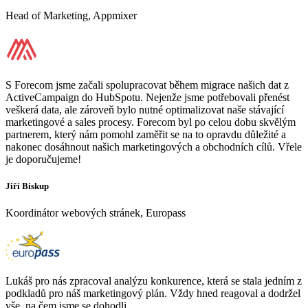
Head of Marketing, Appmixer
S Forecom jsme začali spolupracovat během migrace našich dat z
ActiveCampaign do HubSpotu. Nejenže jsme potřebovali přenést
veškerá data, ale zároveň bylo nutné optimalizovat naše stávající
marketingové a sales procesy. Forecom byl po celou dobu skvělým
partnerem, který nám pomohl zaměřit se na to opravdu důležité a
nakonec dosáhnout našich marketingových a obchodních cílů. Vřele
je doporučujeme!
Jiří Biskup
Koordinátor webových stránek, Europass
Lukáš pro nás zpracoval analýzu konkurence, která se stala jedním z
podkladů pro náš marketingový plán. Vždy hned reagoval a dodržel
vše, na čem jsme se dohodli.