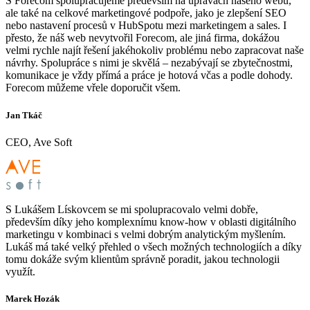
S Forecom spolupracujeme především na úpravách našeho webu,
ale také na celkové marketingové podpoře, jako je zlepšení SEO
nebo nastavení procesů v HubSpotu mezi marketingem a sales. I
přesto, že náš web nevytvořil Forecom, ale jiná firma, dokážou
velmi rychle najít řešení jakéhokoliv problému nebo zapracovat naše
návrhy. Spolupráce s nimi je skvělá – nezabývají se zbytečnostmi,
komunikace je vždy přímá a práce je hotová včas a podle dohody.
Forecom můžeme vřele doporučit všem.
Jan Tkáč
CEO, Ave Soft
S Lukášem Lískovcem se mi spolupracovalo velmi dobře,
především díky jeho komplexnímu know-how v oblasti digitálního
marketingu v kombinaci s velmi dobrým analytickým myšlením.
Lukáš má také velký přehled o všech možných technologiích a díky
tomu dokáže svým klientům správně poradit, jakou technologii
využít.
Marek Hozák