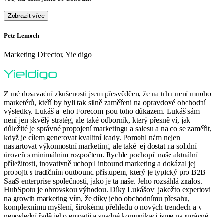
Zobrazit více
Petr Lemoch
O
Marketing Director, Yieldigo
D
Z mé dosavadní zkušenosti jsem přesvědčen, že na trhu není mnoho
marketérů, kteří by byli tak silně zaměřeni na opravdové obchodní
výsledky. Lukáš a jeho Forecom jsou toho důkazem. Lukáš sám
není jen skvělý stratég, ale také odborník, který přesně ví, jak
důležité je správné propojení marketingu a salesu a na co se zaměřit,
když je cílem generovat kvalitní leady. Pomohl nám nejen
nastartovat výkonnostní marketing, ale také jej dostat na solidní
F
úroveň s minimálním rozpočtem. Rychle pochopil naše aktuální
H
příležitosti, inovativně uchopil inbound marketing a dokázal jej
p
propojit s tradičním outbound přístupem, který je typický pro B2B
p
SaaS enterprise společnosti, jako je ta naše. Jeho rozsáhlá znalost
o
HubSpotu je obrovskou výhodou. Díky Lukášovi jakožto expertovi
p
na growth marketing vím, že díky jeho obchodnímu přesahu,
s
komplexnímu myšlení, širokému přehledu o nových trendech a v
neposlední řadě jeho empatii a snadné komunikaci jsme na správné