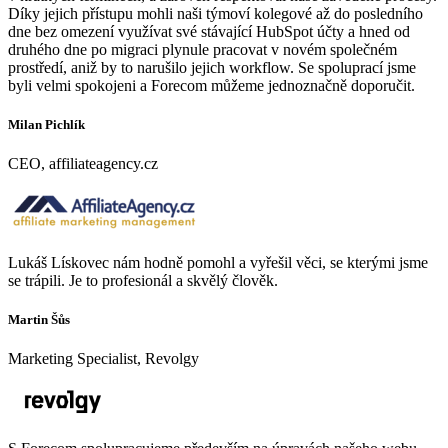
Díky jejich přístupu mohli naši týmoví kolegové až do posledního
dne bez omezení využívat své stávající HubSpot účty a hned od
druhého dne po migraci plynule pracovat v novém společném
prostředí, aniž by to narušilo jejich workflow. Se spoluprací jsme
byli velmi spokojeni a Forecom můžeme jednoznačně doporučit.
Milan Pichlík
CEO, affiliateagency.cz
Lukáš Lískovec nám hodně pomohl a vyřešil věci, se kterými jsme
se trápili. Je to profesionál a skvělý člověk.
Martin Šůs
Marketing Specialist, Revolgy