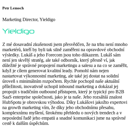
Petr Lemoch
Marketing Director, Yieldigo
Z mé dosavadní zkušenosti jsem přesvědčen, že na trhu není mnoho
marketérů, kteří by byli tak silně zaměřeni na opravdové obchodní
výsledky. Lukáš a jeho Forecom jsou toho důkazem. Lukáš sám
není jen skvělý stratég, ale také odborník, který přesně ví, jak
důležité je správné propojení marketingu a salesu a na co se zaměřit,
když je cílem generovat kvalitní leady. Pomohl nám nejen
nastartovat výkonnostní marketing, ale také jej dostat na solidní
úroveň s minimálním rozpočtem. Rychle pochopil naše aktuální
příležitosti, inovativně uchopil inbound marketing a dokázal jej
propojit s tradičním outbound přístupem, který je typický pro B2B
SaaS enterprise společnosti, jako je ta naše. Jeho rozsáhlá znalost
HubSpotu je obrovskou výhodou. Díky Lukášovi jakožto expertovi
na growth marketing vím, že díky jeho obchodnímu přesahu,
komplexnímu myšlení, širokému přehledu o nových trendech a v
neposlední řadě jeho empatii a snadné komunikaci jsme na správné
cestě k dalším úspěchům.