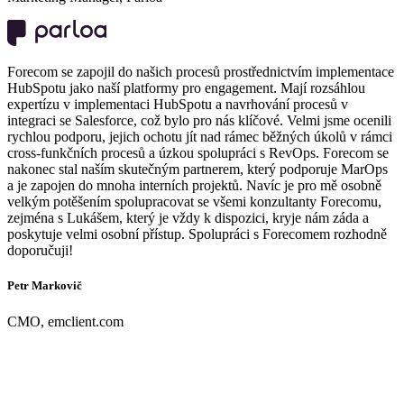
Forecom se zapojil do našich procesů prostřednictvím implementace
HubSpotu jako naší platformy pro engagement. Mají rozsáhlou
expertízu v implementaci HubSpotu a navrhování procesů v
integraci se Salesforce, což bylo pro nás klíčové. Velmi jsme ocenili
rychlou podporu, jejich ochotu jít nad rámec běžných úkolů v rámci
cross-funkčních procesů a úzkou spolupráci s RevOps. Forecom se
nakonec stal naším skutečným partnerem, který podporuje MarOps
a je zapojen do mnoha interních projektů. Navíc je pro mě osobně
velkým potěšením spolupracovat se všemi konzultanty Forecomu,
zejména s Lukášem, který je vždy k dispozici, kryje nám záda a
poskytuje velmi osobní přístup. Spolupráci s Forecomem rozhodně
doporučuji!
Petr Markovič
CMO, emclient.com