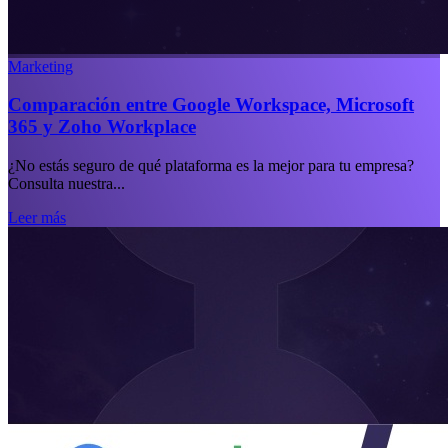
Marketing
Comparación entre Google Workspace, Microsoft
365 y Zoho Workplace
¿No estás seguro de qué plataforma es la mejor para tu empresa?
Consulta nuestra...
Leer más