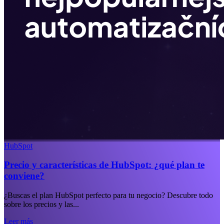
HubSpot
Precio y características de HubSpot: ¿qué plan te
conviene?
¿Buscas el plan HubSpot perfecto para tu negocio? Descubre todo
sobre los precios y las...
Leer más