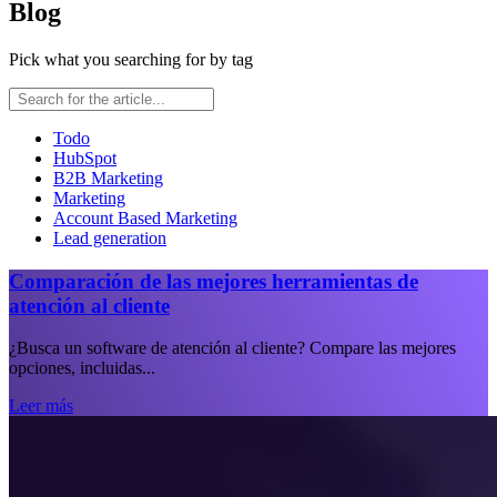
Blog
Pick what you searching for by tag
Todo
HubSpot
B2B Marketing
Marketing
Account Based Marketing
Lead generation
Comparación de las mejores herramientas de
atención al cliente
¿Busca un software de atención al cliente? Compare las mejores
opciones, incluidas...
Leer más