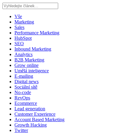
Vše
Marketing
Sales
Performance Marketing
HubSpot
SEO
Inbound Marketing
Analytics
B2B Marketing
Grow online
Umělá inteligence
E-mailing
Digital news
Sociální sítě
No-code
RevOps
Ecommerce
Lead generation
Customer Experience
Account Based Marketing
Growth Hacking
Twitter