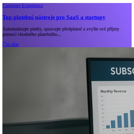
Customer Experience
Top platební nástroje pro SaaS a startupy
Automatizujte platby, spravujte předplatné a zvyšte své příjmy
pomocí vhodného platebního...
Číst dále