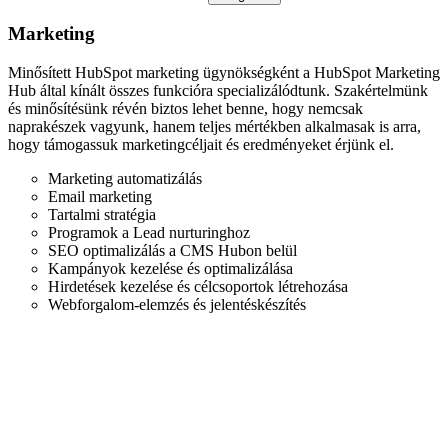
Marketing
Minősített HubSpot marketing ügynökségként a HubSpot Marketing
E
Hub által kínált összes funkcióra specializálódtunk. Szakértelmünk
m
és minősítésünk révén biztos lehet benne, hogy nemcsak
e
naprakészek vagyunk, hanem teljes mértékben alkalmasak is arra,
h
hogy támogassuk marketingcéljait és eredményeket érjünk el.
s
h
Marketing automatizálás
Email marketing
Tartalmi stratégia
Programok a Lead nurturinghoz
SEO optimalizálás a CMS Hubon belül
Kampányok kezelése és optimalizálása
Hirdetések kezelése és célcsoportok létrehozása
Webforgalom-elemzés és jelentéskészítés