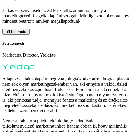
Lukáš versenytárselemzést készített számunkra, amely a
marketingtervünk egyik alapjául szolgált. Mindig azonnal reagált, és
mindent betartott, amiben megállapodtunk.
Többet mutat
Petr Lemoch
O
Marketing Director, Yieldigo
D
A tapasztalataim alapján meg vagyok győződve arról, hogy a piacon
nem sok olyan marketingszakember van, aki ennyire a valódi üzleti
eredményekre összpontosít. Lukáš és a Forecom csapata ennek élő
bizonyítéka. Lukáš nemcsak kiváló stratéga, hanem olyan szakértő
is, aki pontosan tudja, mennyire fontos a marketing és az értékesítés
megfelelő összekapcsolása, és mire kell összpontosítani, ha értékes
leadeket szeretnénk generálni.
A
H
Nemcsak abban segített nekünk, hogy beindítsuk a
s
teljesítményalapú marketingünket, hanem abban is, hogy minimális
i
költségvetéssel stabil szintre emeljük azt. Gyorsan átlátta a jelenlegi