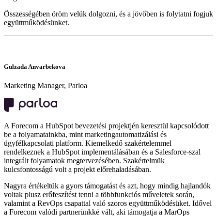
Összességében öröm velük dolgozni, és a jövőben is folytatni fogjuk
együttműködésünket.
Gulzada Anvarbekova
Marketing Manager, Parloa
A Forecom a HubSpot bevezetési projektjén keresztül kapcsolódott
be a folyamatainkba, mint marketingautomatizálási és
ügyfélkapcsolati platform. Kiemelkedő szakértelemmel
rendelkeznek a HubSpot implementálásában és a Salesforce-szal
integrált folyamatok megtervezésében. Szakértelmük
kulcsfontosságú volt a projekt előrehaladásában.
Nagyra értékeltük a gyors támogatást és azt, hogy mindig hajlandók
voltak plusz erőfeszítést tenni a többfunkciós műveletek során,
valamint a RevOps csapattal való szoros együttműködésüket. Idővel
a Forecom valódi partnerünkké vált, aki támogatja a MarOps