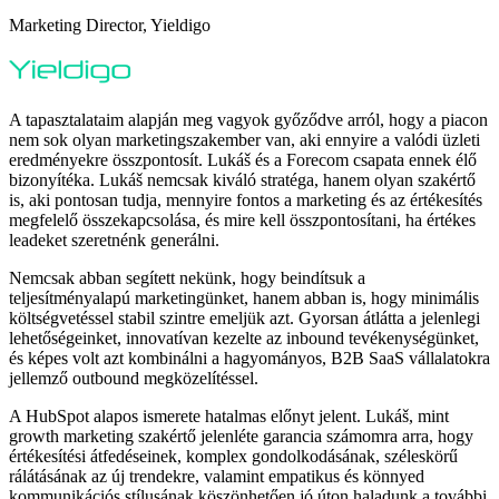
Marketing Director, Yieldigo
A tapasztalataim alapján meg vagyok győződve arról, hogy a piacon
nem sok olyan marketingszakember van, aki ennyire a valódi üzleti
eredményekre összpontosít. Lukáš és a Forecom csapata ennek élő
bizonyítéka. Lukáš nemcsak kiváló stratéga, hanem olyan szakértő
is, aki pontosan tudja, mennyire fontos a marketing és az értékesítés
megfelelő összekapcsolása, és mire kell összpontosítani, ha értékes
leadeket szeretnénk generálni.
Nemcsak abban segített nekünk, hogy beindítsuk a
teljesítményalapú marketingünket, hanem abban is, hogy minimális
költségvetéssel stabil szintre emeljük azt. Gyorsan átlátta a jelenlegi
lehetőségeinket, innovatívan kezelte az inbound tevékenységünket,
és képes volt azt kombinálni a hagyományos, B2B SaaS vállalatokra
jellemző outbound megközelítéssel.
A HubSpot alapos ismerete hatalmas előnyt jelent. Lukáš, mint
growth marketing szakértő jelenléte garancia számomra arra, hogy
értékesítési átfedéseinek, komplex gondolkodásának, széleskörű
rálátásának az új trendekre, valamint empatikus és könnyed
kommunikációs stílusának köszönhetően jó úton haladunk a további