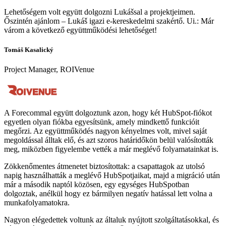
Lehetőségem volt együtt dolgozni Lukášsal a projektjeimen.
Őszintén ajánlom – Lukáš igazi e-kereskedelmi szakértő. Ui.: Már
várom a következő együttműködési lehetőséget!
Tomáš Kasalický
Project Manager, ROIVenue
A Forecommal együtt dolgoztunk azon, hogy két HubSpot-fiókot
egyetlen olyan fiókba egyesítsünk, amely mindkettő funkcióit
megőrzi. Az együttműködés nagyon kényelmes volt, mivel saját
megoldással álltak elő, és azt szoros határidőkön belül valósították
meg, miközben figyelembe vették a már meglévő folyamatainkat is.
Zökkenőmentes átmenetet biztosítottak: a csapattagok az utolsó
napig használhatták a meglévő HubSpotjaikat, majd a migráció után
már a második naptól közösen, egy egységes HubSpotban
dolgoztak, anélkül hogy ez bármilyen negatív hatással lett volna a
munkafolyamatokra.
Nagyon elégedettek voltunk az általuk nyújtott szolgáltatásokkal, és