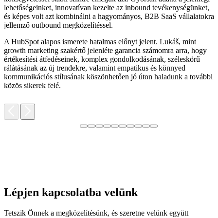
lehetőségeinket, innovatívan kezelte az inbound tevékenységünket,
K
és képes volt azt kombinálni a hagyományos, B2B SaaS vállalatokra
k
jellemző outbound megközelítéssel.
k
m
A HubSpot alapos ismerete hatalmas előnyt jelent. Lukáš, mint
growth marketing szakértő jelenléte garancia számomra arra, hogy
Ö
értékesítési átfedéseinek, komplex gondolkodásának, széleskörű
e
rálátásának az új trendekre, valamint empatikus és könnyed
kommunikációs stílusának köszönhetően jó úton haladunk a további
közös sikerek felé.
Lépjen kapcsolatba velünk
Tetszik Önnek a megközelítésünk, és szeretne velünk együtt