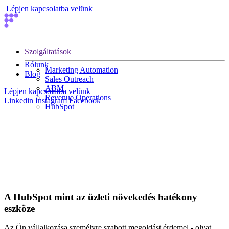
Lépjen kapcsolatba velünk
Szolgáltatások
Rólunk
Marketing Automation
Blog
Sales Outreach
ABM
Lépjen kapcsolatba velünk
Revenue Operations
Linkedin
Instagram
Facebook
HubSpot
A HubSpot mint az üzleti növekedés hatékony
eszköze
Az Ön vállalkozása személyre szabott megoldást érdemel - olyat,