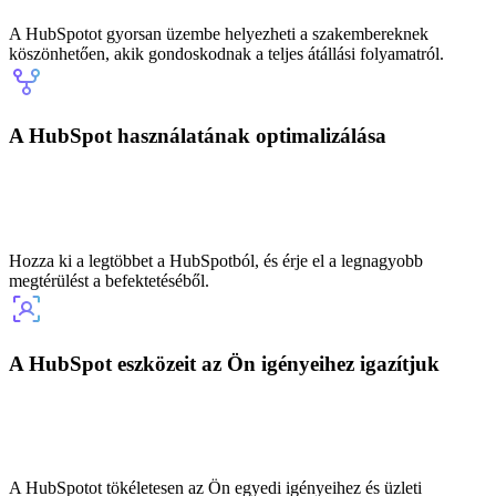
A HubSpotot gyorsan üzembe helyezheti a szakembereknek
köszönhetően, akik gondoskodnak a teljes átállási folyamatról.
A HubSpot használatának optimalizálása
Hozza ki a legtöbbet a HubSpotból, és érje el a legnagyobb
megtérülést a befektetéséből.
A HubSpot eszközeit az Ön igényeihez igazítjuk
A HubSpotot tökéletesen az Ön egyedi igényeihez és üzleti