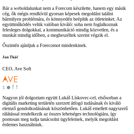
Bár a weboldalunkat nem a Forecom készítette, hanem egy másik
cég, ők mégis rendkívül gyorsan képesek megoldást találni
bármilyen problémára, és könnyedén beépítik az ötleteinket. Az
együttműködés velük valóban kiváló: soha nem foglalkoznak
felesleges dolgokkal, a kommunikáció mindig közvetlen, és a
munkát mindig időben, a megbeszéltek szerint végzik el.
Őszintén ajánljuk a Forecomot mindenkinek.
Jan Tkáč
CEO, Ave Soft
Nagyon jól dolgoztam együtt Lukáš Lískovec-cel, elsősorban a
digitális marketing területén szerzett átfogó tudásának és kiváló
elemző gondolkodásának köszönhetően. Lukáš emellett nagyszerű
rálátással rendelkezik az összes lehetséges technológiára, így
pontosan meg tudja tanácsolni ügyfeleinek, melyik megoldást
érdemes használniuk.