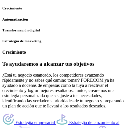
Crecimiento
M
Automatización
C
Transformación digital
G
Estrategia de marketing
M
Crecimiento
Te ayudaremos a alcanzar tus objetivos
D
e
a
¿Está tu negocio estancado, los competidores avanzando
p
rápidamente y no sabes qué camino tomar? FORECOM ya ha
u
ayudado a docenas de empresas como la tuya a reactivar el
crecimiento y lograr mejores resultados. Juntos, crearemos una
estrategia personalizada que se ajuste a tus necesidades,
identificando las verdaderas prioridades de tu negocio y preparando
un plan de acción que te llevará a los resultados deseados.
A
Estrategia empresarial
Estrategia de lanzamiento al