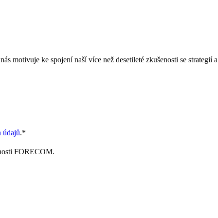
nás motivuje ke spojení naší více než desetileté zkušenosti se strategi
 údajů
.
*
lečnosti FORECOM.