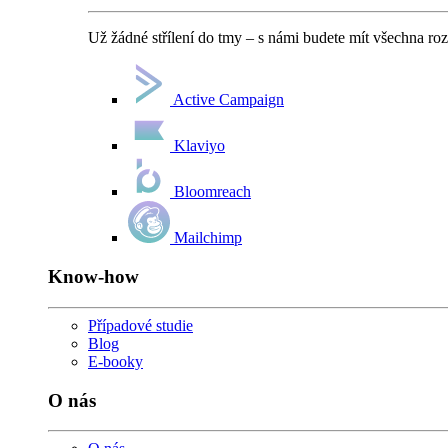
Už žádné střílení do tmy – s námi budete mít všechna ro
Active Campaign
Klaviyo
Bloomreach
Mailchimp
Know-how
Případové studie
Blog
E-booky
O nás