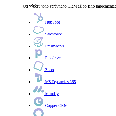
Od výběru toho správného CRM až po jeho implementaci 
HubSpot
Salesforce
Freshworks
Pipedrive
Zoho
MS Dynamics 365
Monday
Copper CRM