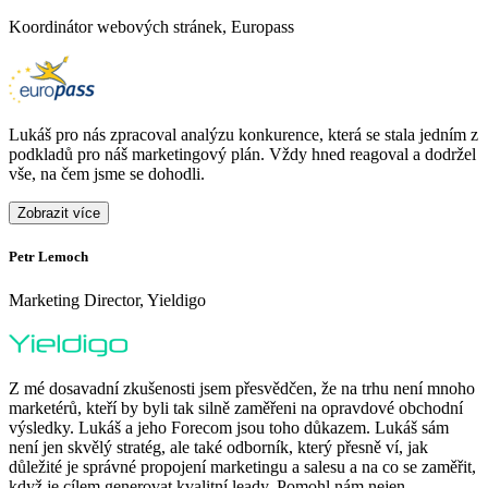
Koordinátor webových stránek, Europass
Lukáš pro nás zpracoval analýzu konkurence, která se stala jedním z
podkladů pro náš marketingový plán. Vždy hned reagoval a dodržel
vše, na čem jsme se dohodli.
Zobrazit více
Petr Lemoch
O
Marketing Director, Yieldigo
D
Z mé dosavadní zkušenosti jsem přesvědčen, že na trhu není mnoho
marketérů, kteří by byli tak silně zaměřeni na opravdové obchodní
výsledky. Lukáš a jeho Forecom jsou toho důkazem. Lukáš sám
není jen skvělý stratég, ale také odborník, který přesně ví, jak
důležité je správné propojení marketingu a salesu a na co se zaměřit,
když je cílem generovat kvalitní leady. Pomohl nám nejen