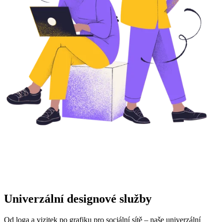
Univerzální designové služby
Od loga a vizitek po grafiku pro sociální sítě – naše univerzální