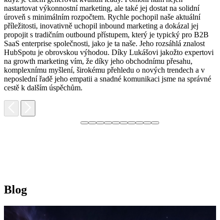
nastartovat výkonnostní marketing, ale také jej dostat na solidní
F
úroveň s minimálním rozpočtem. Rychle pochopil naše aktuální
H
příležitosti, inovativně uchopil inbound marketing a dokázal jej
p
propojit s tradičním outbound přístupem, který je typický pro B2B
p
SaaS enterprise společnosti, jako je ta naše. Jeho rozsáhlá znalost
o
HubSpotu je obrovskou výhodou. Díky Lukášovi jakožto expertovi
p
na growth marketing vím, že díky jeho obchodnímu přesahu,
s
komplexnímu myšlení, širokému přehledu o nových trendech a v
neposlední řadě jeho empatii a snadné komunikaci jsme na správné
cestě k dalším úspěchům.
Blog