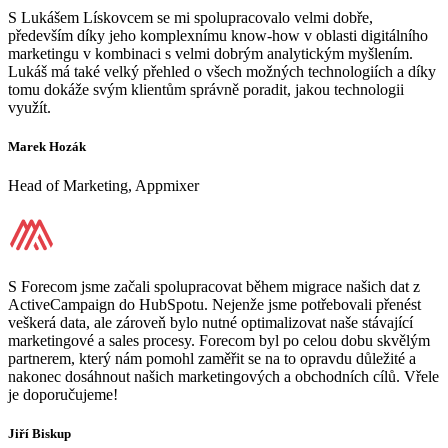
S Lukášem Lískovcem se mi spolupracovalo velmi dobře,
především díky jeho komplexnímu know-how v oblasti digitálního
marketingu v kombinaci s velmi dobrým analytickým myšlením.
Lukáš má také velký přehled o všech možných technologiích a díky
tomu dokáže svým klientům správně poradit, jakou technologii
využít.
Marek Hozák
Head of Marketing, Appmixer
S Forecom jsme začali spolupracovat během migrace našich dat z
ActiveCampaign do HubSpotu. Nejenže jsme potřebovali přenést
veškerá data, ale zároveň bylo nutné optimalizovat naše stávající
marketingové a sales procesy. Forecom byl po celou dobu skvělým
partnerem, který nám pomohl zaměřit se na to opravdu důležité a
nakonec dosáhnout našich marketingových a obchodních cílů. Vřele
je doporučujeme!
Jiří Biskup