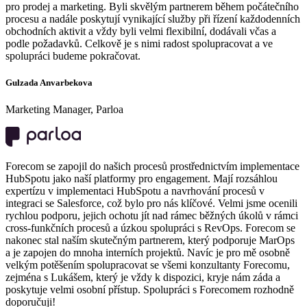
pro prodej a marketing. Byli skvělým partnerem během počátečního
procesu a nadále poskytují vynikající služby při řízení každodenních
obchodních aktivit a vždy byli velmi flexibilní, dodávali včas a
podle požadavků. Celkově je s nimi radost spolupracovat a ve
spolupráci budeme pokračovat.
Gulzada Anvarbekova
Marketing Manager, Parloa
Forecom se zapojil do našich procesů prostřednictvím implementace
HubSpotu jako naší platformy pro engagement. Mají rozsáhlou
expertízu v implementaci HubSpotu a navrhování procesů v
integraci se Salesforce, což bylo pro nás klíčové. Velmi jsme ocenili
rychlou podporu, jejich ochotu jít nad rámec běžných úkolů v rámci
cross-funkčních procesů a úzkou spolupráci s RevOps. Forecom se
nakonec stal naším skutečným partnerem, který podporuje MarOps
a je zapojen do mnoha interních projektů. Navíc je pro mě osobně
velkým potěšením spolupracovat se všemi konzultanty Forecomu,
zejména s Lukášem, který je vždy k dispozici, kryje nám záda a
poskytuje velmi osobní přístup. Spolupráci s Forecomem rozhodně
doporučuji!