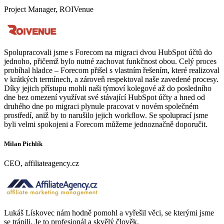
Project Manager, ROIVenue
Spolupracovali jsme s Forecom na migraci dvou HubSpot účtů do
jednoho, přičemž bylo nutné zachovat funkčnost obou. Celý proces
probíhal hladce – Forecom přišel s vlastním řešením, které realizoval
v krátkých termínech, a zároveň respektoval naše zavedené procesy.
Díky jejich přístupu mohli naši týmoví kolegové až do posledního
dne bez omezení využívat své stávající HubSpot účty a hned od
druhého dne po migraci plynule pracovat v novém společném
prostředí, aniž by to narušilo jejich workflow. Se spoluprací jsme
byli velmi spokojeni a Forecom můžeme jednoznačně doporučit.
Milan Pichlík
CEO, affiliateagency.cz
Lukáš Lískovec nám hodně pomohl a vyřešil věci, se kterými jsme
se trápili. Je to profesionál a skvělý člověk.