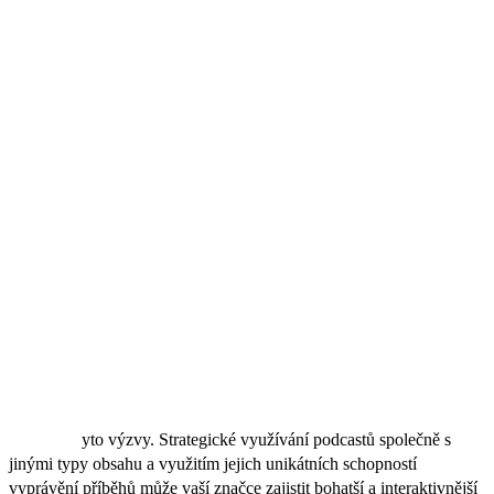
Tip #4: Využívejte podcastové platformy
Odesílejte svůj podcast do různých podcastových katalogů a
agregátorů kromě iTunes, jako jsou Spotify, Google Podcasts a
Stitcher. Vaše přítomnost na více platformách zvyšuje šance na
objevení a poslechovost vašeho podcastu.
Závěr
Začlenění podcastů do marketingové strategie vaší značky nabízí
skvělou příležitost k posílení angažovanosti, podpoře loajality a
rozšíření vaší obsahové nabídky. Podcasty mohou posílit vztah s
vaším publikem a zvýšit povědomí o vaší značce. Zároveň si můžete
vybudovat pozici experta ve vašem oboru.
Ačkoliv s sebou spuštění a udržování podcastu nese určité výzvy,
přínosy jako lehká dostupnost a vysoké zapojení často výrazně
převyšují t
yto výzvy. Strategické využívání podcastů společně s
jinými typy obsahu a využitím jejich unikátních schopností
vyprávění příběhů může vaší značce zajistit bohatší a interaktivnější