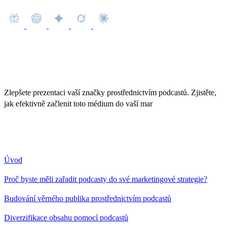
Zlepšete prezentaci vaší značky prostřednictvím podcastů. Zjistěte,
jak efektivně začlenit toto médium do vaší mar
ketingové strategie,
abyste dosáhli vyššího zapojení zákazníků.
Obsah
Úvod
Proč byste měli zařadit podcasty do své marketingové strategie?
Budování věrného publika prostřednictvím podcastů
Diverzifikace obsahu pomocí podcastů