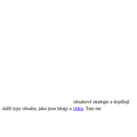
zařízením pro poslech podcastů, posluchači mohou snadno
konzumovat obsah na cestách, ať už jsou na cestě do práce, při
cvičení nebo při vykonávání domácích prací. Díky této flexibilitě
jsou podcasty ideálním formátem pro oslovování publika kdekoli se
nachází, bez nutnosti jeho plné vizuální pozornosti.
Vysoká míra zapojení
Podcasty jsou známé svou schopností vytvářet silné zapojení
posluchačů. Nejenže přitahují stálé posluchače, ale také podporují
hluboké vztahy mezi posluchači a moderátory. Toto intenzivní
zapojení se často projevuje vysokou mírou dokončení epizod a
opakovaným poslechem, což jsou cenné atributy pro marketéry,
kteří usilují o budování trvalých vztahů se svým publikem.
Podcasty se snadno integrují do širší
obsahové strategie a doplňují
další typy obsahu, jako jsou blogy a
videa
. Tato me
diální synergie
nejenže posiluje vaše marketingové sdělení, ale také dodává příběhu
vaší značky větší soudržnost.
Budování věrného publika