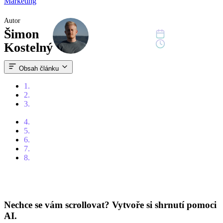
Marketing
Autor
Šimon
1. červenec 2024
9 min čtení
Kostelný
Obsah článku
1.
Obsah
2.
Úvod
3.
Proč byste měli zařadit podcasty do své marketingové
strategie?
4.
Budování věrného publika prostřednictvím podcastů
5.
Diverzifikace obsahu pomocí podcastů
6.
Nevýhody podcastů
7.
Tipy pro maximalizaci dosahu vašeho podcastu
8.
Závěr
Nechce se vám scrollovat? Vytvoře si shrnutí pomoci
AI.