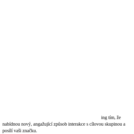
kvalitního obsahu, interakcí s posluchači a reakcí na jejich zpětnou
vazbu.
3. Jaké jsou účinné způsoby propagace podcastu?
Efektivní propagace podcastu zahrnuje využití sociálních sítí,
spolupráce s jinými podcasty, SEO optimalizaci a reklamní
kampaně.
4. S jakými problémy se mohu při marketingu podcastu
setkat?
Při marketingu podcastu se můžete setkat s problémy jako je
dosahování nových posluchačů, technické výzvy a zajištění
konzistentní kvality obsahu.
5. Mohou podcasty vylepšit můj obsahový marketing?
Ano, podcasty mohou vylepšit váš obsahový market
ing tím, že
nabídnou nový, angažující způsob interakce s cílovou skupinou a
posílí vaši značku.