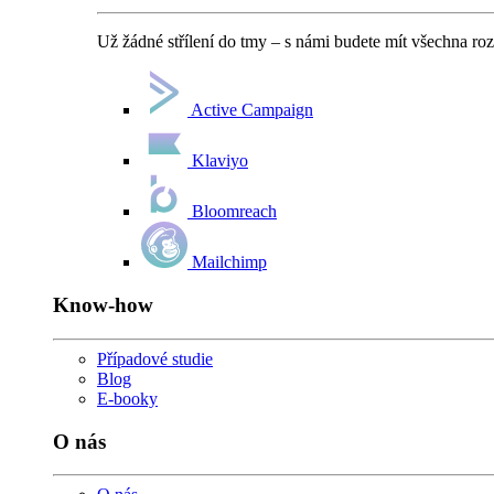
Už žádné střílení do tmy – s námi budete mít všechna ro
Active Campaign
Klaviyo
Bloomreach
Mailchimp
Know-how
Případové studie
Blog
E-booky
O nás