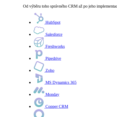
Od výběru toho správného CRM až po jeho implementaci 
HubSpot
Salesforce
Freshworks
Pipedrive
Zoho
MS Dynamics 365
Monday
Copper CRM