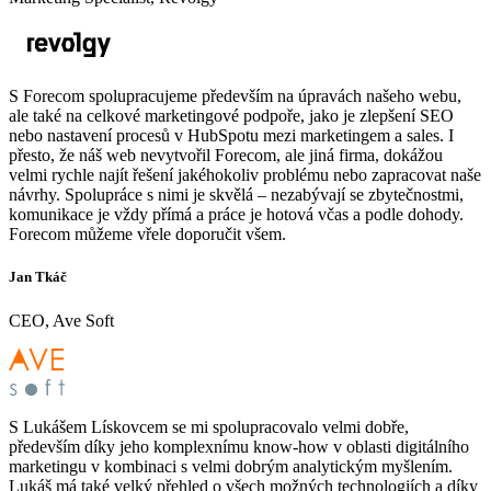
S Forecom spolupracujeme především na úpravách našeho webu,
ale také na celkové marketingové podpoře, jako je zlepšení SEO
nebo nastavení procesů v HubSpotu mezi marketingem a sales. I
přesto, že náš web nevytvořil Forecom, ale jiná firma, dokážou
velmi rychle najít řešení jakéhokoliv problému nebo zapracovat naše
návrhy. Spolupráce s nimi je skvělá – nezabývají se zbytečnostmi,
komunikace je vždy přímá a práce je hotová včas a podle dohody.
Forecom můžeme vřele doporučit všem.
Jan Tkáč
CEO, Ave Soft
S Lukášem Lískovcem se mi spolupracovalo velmi dobře,
především díky jeho komplexnímu know-how v oblasti digitálního
marketingu v kombinaci s velmi dobrým analytickým myšlením.
Lukáš má také velký přehled o všech možných technologiích a díky