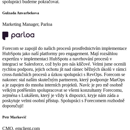
spolupráci budeme pokračovat.
Gulzada Anvarbekova
Marketing Manager, Parloa
Forecom se zapojil do našich procesů prostřednictvím implementace
HubSpotu jako naší platformy pro engagement. Mají rozsáhlou
expertízu v implementaci HubSpotu a navrhování procesů v
integraci se Salesforce, což bylo pro nás klíčové. Velmi jsme ocenili
rychlou podporu, jejich ochotu jít nad rámec běžných úkolů v rámci
cross-funkčních procesů a úzkou spolupráci s RevOps. Forecom se
nakonec stal naším skutečným partnerem, který podporuje MarOps
a je zapojen do mnoha interních projektů. Navíc je pro mě osobně
velkým potěšením spolupracovat se všemi konzultanty Forecomu,
zejména s Lukášem, který je vždy k dispozici, kryje nám záda a
poskytuje velmi osobní přístup. Spolupráci s Forecomem rozhodně
doporučuji!
Petr Markovič
CMO, emclient.com