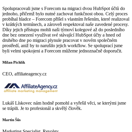
Spolupracovali jsme s Forecom na migraci dvou HubSpot účtů do
jednoho, přičemž bylo nutné zachovat funkčnost obou. Celý proces
probíhal hladce – Forecom přišel s vlastním řešením, které realizoval
v krátkých termínech, a zároveň respektoval naše zavedené procesy.
Díky jejich přístupu mohli naši týmoví kolegové až do posledního
dne bez omezení využívat své stávající HubSpot účty a hned od
druhého dne po migraci plynule pracovat v novém společném
prostředí, aniž by to narušilo jejich workflow. Se spoluprací jsme
byli velmi spokojeni a Forecom můžeme jednoznačně doporučit.
Milan Pichlík
CEO, affiliateagency.cz
Lukáš Lískovec nám hodně pomohl a vyřešil věci, se kterými jsme
se trápili. Je to profesionál a skvělý člověk.
Martin Šůs
Marketing Specialist, Revolgy