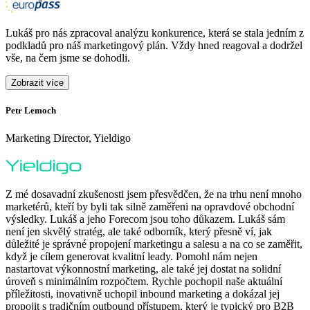
Lukáš pro nás zpracoval analýzu konkurence, která se stala jedním z
podkladů pro náš marketingový plán. Vždy hned reagoval a dodržel
vše, na čem jsme se dohodli.
Zobrazit více
Petr Lemoch
O
Marketing Director, Yieldigo
D
Z mé dosavadní zkušenosti jsem přesvědčen, že na trhu není mnoho
marketérů, kteří by byli tak silně zaměřeni na opravdové obchodní
výsledky. Lukáš a jeho Forecom jsou toho důkazem. Lukáš sám
není jen skvělý stratég, ale také odborník, který přesně ví, jak
důležité je správné propojení marketingu a salesu a na co se zaměřit,
když je cílem generovat kvalitní leady. Pomohl nám nejen
nastartovat výkonnostní marketing, ale také jej dostat na solidní
F
úroveň s minimálním rozpočtem. Rychle pochopil naše aktuální
H
příležitosti, inovativně uchopil inbound marketing a dokázal jej
p
propojit s tradičním outbound přístupem, který je typický pro B2B