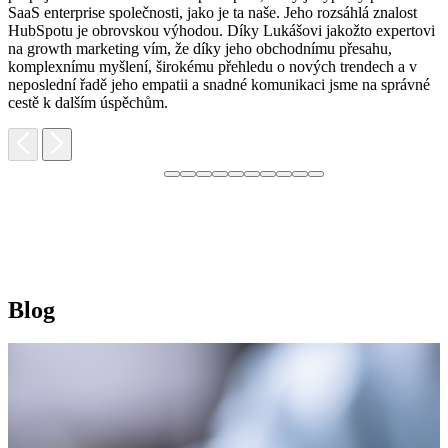
p
SaaS enterprise společnosti, jako je ta naše. Jeho rozsáhlá znalost
o
HubSpotu je obrovskou výhodou. Díky Lukášovi jakožto expertovi
p
na growth marketing vím, že díky jeho obchodnímu přesahu,
s
komplexnímu myšlení, širokému přehledu o nových trendech a v
neposlední řadě jeho empatii a snadné komunikaci jsme na správné
cestě k dalším úspěchům.
Blog