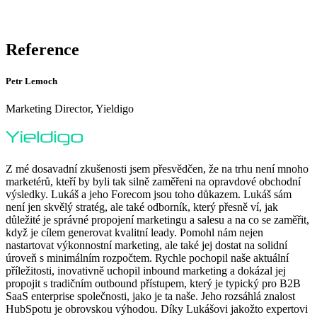
Reference
Petr Lemoch
Marketing Director, Yieldigo
Z mé dosavadní zkušenosti jsem přesvědčen, že na trhu není mnoho
marketérů, kteří by byli tak silně zaměřeni na opravdové obchodní
výsledky. Lukáš a jeho Forecom jsou toho důkazem. Lukáš sám
není jen skvělý stratég, ale také odborník, který přesně ví, jak
důležité je správné propojení marketingu a salesu a na co se zaměřit,
když je cílem generovat kvalitní leady. Pomohl nám nejen
nastartovat výkonnostní marketing, ale také jej dostat na solidní
úroveň s minimálním rozpočtem. Rychle pochopil naše aktuální
příležitosti, inovativně uchopil inbound marketing a dokázal jej
propojit s tradičním outbound přístupem, který je typický pro B2B
SaaS enterprise společnosti, jako je ta naše. Jeho rozsáhlá znalost
HubSpotu je obrovskou výhodou. Díky Lukášovi jakožto expertovi