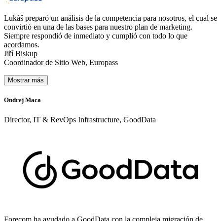
Lukáš preparó un análisis de la competencia para nosotros, el cual se
convirtió en una de las bases para nuestro plan de marketing.
Siempre respondió de inmediato y cumplió con todo lo que
acordamos.
Jiří Biskup
Coordinador de Sitio Web, Europass
Mostrar más
Ondrej Maca
P
Director, IT & RevOps Infrastructure, GoodData
C
Forecom ha ayudado a GoodData con la compleja migración de