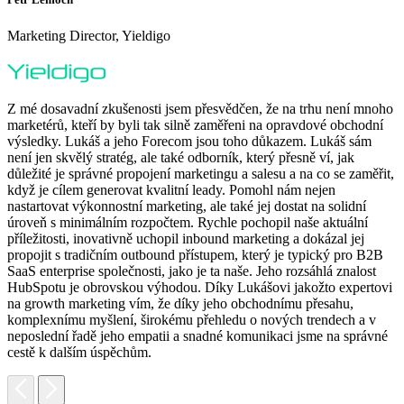
Marketing Director, Yieldigo
D
Z mé dosavadní zkušenosti jsem přesvědčen, že na trhu není mnoho
marketérů, kteří by byli tak silně zaměřeni na opravdové obchodní
výsledky. Lukáš a jeho Forecom jsou toho důkazem. Lukáš sám
není jen skvělý stratég, ale také odborník, který přesně ví, jak
důležité je správné propojení marketingu a salesu a na co se zaměřit,
když je cílem generovat kvalitní leady. Pomohl nám nejen
nastartovat výkonnostní marketing, ale také jej dostat na solidní
F
úroveň s minimálním rozpočtem. Rychle pochopil naše aktuální
H
příležitosti, inovativně uchopil inbound marketing a dokázal jej
p
propojit s tradičním outbound přístupem, který je typický pro B2B
p
SaaS enterprise společnosti, jako je ta naše. Jeho rozsáhlá znalost
o
HubSpotu je obrovskou výhodou. Díky Lukášovi jakožto expertovi
p
na growth marketing vím, že díky jeho obchodnímu přesahu,
s
komplexnímu myšlení, širokému přehledu o nových trendech a v
neposlední řadě jeho empatii a snadné komunikaci jsme na správné
cestě k dalším úspěchům.