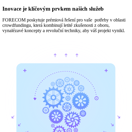
Inovace je klíčovým prvkem našich služeb
FORECOM poskytuje prémiová řešení pro vaše potřeby v oblasti
crowdfundingu, která kombinují letité zkušenosti z oboru,
vynalézavé koncepty a revoluční techniky, aby váš projekt vynikl.