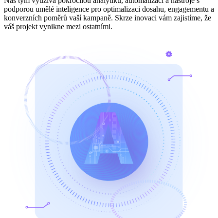
Náš tým využívá pokročilou analytiku, automatizaci a nástroje s
podporou umělé inteligence pro optimalizaci dosahu, engagementu a
konverzních poměrů vaší kampaně. Skrze inovaci vám zajistíme, že
váš projekt vynikne mezi ostatními.