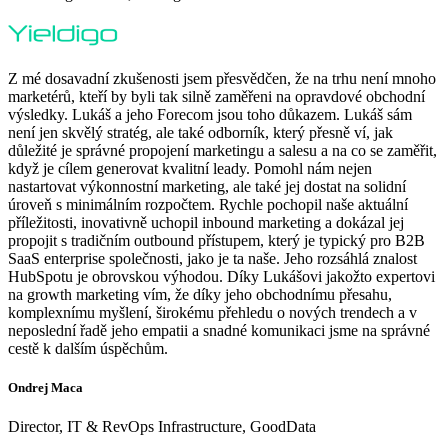
Z mé dosavadní zkušenosti jsem přesvědčen, že na trhu není mnoho
marketérů, kteří by byli tak silně zaměřeni na opravdové obchodní
výsledky. Lukáš a jeho Forecom jsou toho důkazem. Lukáš sám
není jen skvělý stratég, ale také odborník, který přesně ví, jak
důležité je správné propojení marketingu a salesu a na co se zaměřit,
když je cílem generovat kvalitní leady. Pomohl nám nejen
nastartovat výkonnostní marketing, ale také jej dostat na solidní
úroveň s minimálním rozpočtem. Rychle pochopil naše aktuální
příležitosti, inovativně uchopil inbound marketing a dokázal jej
propojit s tradičním outbound přístupem, který je typický pro B2B
SaaS enterprise společnosti, jako je ta naše. Jeho rozsáhlá znalost
HubSpotu je obrovskou výhodou. Díky Lukášovi jakožto expertovi
na growth marketing vím, že díky jeho obchodnímu přesahu,
komplexnímu myšlení, širokému přehledu o nových trendech a v
neposlední řadě jeho empatii a snadné komunikaci jsme na správné
cestě k dalším úspěchům.
Ondrej Maca
Director, IT & RevOps Infrastructure, GoodData