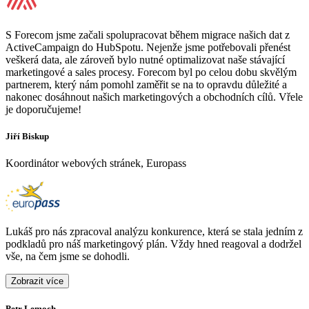
S Forecom jsme začali spolupracovat během migrace našich dat z
ActiveCampaign do HubSpotu. Nejenže jsme potřebovali přenést
veškerá data, ale zároveň bylo nutné optimalizovat naše stávající
marketingové a sales procesy. Forecom byl po celou dobu skvělým
partnerem, který nám pomohl zaměřit se na to opravdu důležité a
nakonec dosáhnout našich marketingových a obchodních cílů. Vřele
je doporučujeme!
Jiří Biskup
Koordinátor webových stránek, Europass
Lukáš pro nás zpracoval analýzu konkurence, která se stala jedním z
podkladů pro náš marketingový plán. Vždy hned reagoval a dodržel
vše, na čem jsme se dohodli.
Zobrazit více
Petr Lemoch
O