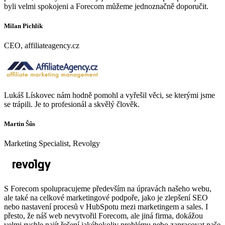
byli velmi spokojeni a Forecom můžeme jednoznačně doporučit.
Milan Pichlík
CEO, affiliateagency.cz
Lukáš Lískovec nám hodně pomohl a vyřešil věci, se kterými jsme
se trápili. Je to profesionál a skvělý člověk.
Martin Šůs
Marketing Specialist, Revolgy
S Forecom spolupracujeme především na úpravách našeho webu,
ale také na celkové marketingové podpoře, jako je zlepšení SEO
nebo nastavení procesů v HubSpotu mezi marketingem a sales. I
přesto, že náš web nevytvořil Forecom, ale jiná firma, dokážou
velmi rychle najít řešení jakéhokoliv problému nebo zapracovat naše