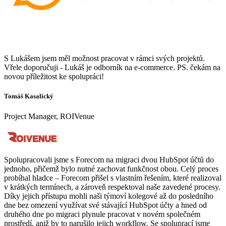
S Lukášem jsem měl možnost pracovat v rámci svých projektů.
Vřele doporučuji - Lukáš je odborník na e-commerce. PS. čekám na
novou příležitost ke spolupráci!
Tomáš Kasalický
Project Manager, ROIVenue
Spolupracovali jsme s Forecom na migraci dvou HubSpot účtů do
jednoho, přičemž bylo nutné zachovat funkčnost obou. Celý proces
probíhal hladce – Forecom přišel s vlastním řešením, které realizoval
v krátkých termínech, a zároveň respektoval naše zavedené procesy.
Díky jejich přístupu mohli naši týmoví kolegové až do posledního
dne bez omezení využívat své stávající HubSpot účty a hned od
druhého dne po migraci plynule pracovat v novém společném
prostředí, aniž by to narušilo jejich workflow. Se spoluprací jsme