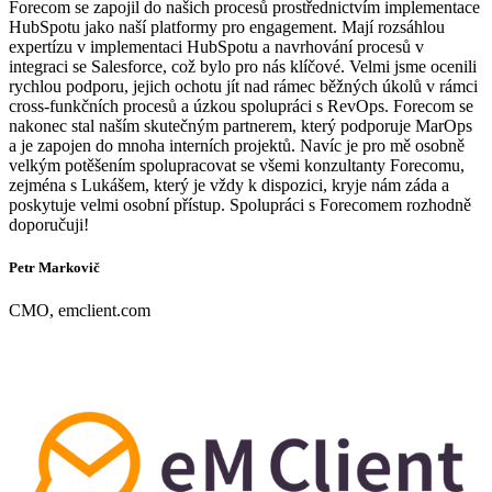
Forecom se zapojil do našich procesů prostřednictvím implementace
HubSpotu jako naší platformy pro engagement. Mají rozsáhlou
expertízu v implementaci HubSpotu a navrhování procesů v
integraci se Salesforce, což bylo pro nás klíčové. Velmi jsme ocenili
rychlou podporu, jejich ochotu jít nad rámec běžných úkolů v rámci
cross-funkčních procesů a úzkou spolupráci s RevOps. Forecom se
nakonec stal naším skutečným partnerem, který podporuje MarOps
a je zapojen do mnoha interních projektů. Navíc je pro mě osobně
velkým potěšením spolupracovat se všemi konzultanty Forecomu,
zejména s Lukášem, který je vždy k dispozici, kryje nám záda a
poskytuje velmi osobní přístup. Spolupráci s Forecomem rozhodně
doporučuji!
Petr Markovič
CMO, emclient.com