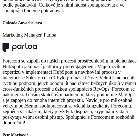
podle požadavků. Celkově je s nimi radost spolupracovat a ve
spolupráci budeme pokračovat.
Gulzada Anvarbekova
Marketing Manager, Parloa
Forecom se zapojil do našich procesů prostřednictvím implementace
HubSpotu jako naší platformy pro engagement. Mají rozsáhlou
expertízu v implementaci HubSpotu a navrhování procesů v
integraci se Salesforce, což bylo pro nás klíčové. Velmi jsme ocenili
rychlou podporu, jejich ochotu jít nad rámec běžných úkolů v rámci
cross-funkčních procesů a úzkou spolupráci s RevOps. Forecom se
nakonec stal naším skutečným partnerem, který podporuje MarOps
a je zapojen do mnoha interních projektů. Navíc je pro mě osobně
velkým potěšením spolupracovat se všemi konzultanty Forecomu,
zejména s Lukášem, který je vždy k dispozici, kryje nám záda a
poskytuje velmi osobní přístup. Spolupráci s Forecomem rozhodně
doporučuji!
Petr Markovič