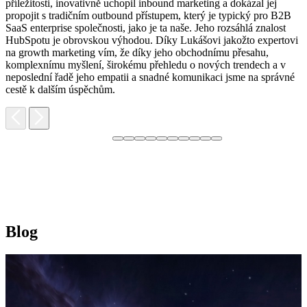
H
příležitosti, inovativně uchopil inbound marketing a dokázal jej
p
propojit s tradičním outbound přístupem, který je typický pro B2B
p
SaaS enterprise společnosti, jako je ta naše. Jeho rozsáhlá znalost
o
HubSpotu je obrovskou výhodou. Díky Lukášovi jakožto expertovi
p
na growth marketing vím, že díky jeho obchodnímu přesahu,
s
komplexnímu myšlení, širokému přehledu o nových trendech a v
neposlední řadě jeho empatii a snadné komunikaci jsme na správné
cestě k dalším úspěchům.
Blog