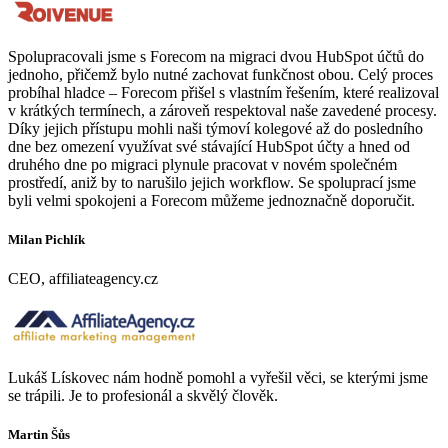
Spolupracovali jsme s Forecom na migraci dvou HubSpot účtů do
jednoho, přičemž bylo nutné zachovat funkčnost obou. Celý proces
probíhal hladce – Forecom přišel s vlastním řešením, které realizoval
v krátkých termínech, a zároveň respektoval naše zavedené procesy.
Díky jejich přístupu mohli naši týmoví kolegové až do posledního
dne bez omezení využívat své stávající HubSpot účty a hned od
druhého dne po migraci plynule pracovat v novém společném
prostředí, aniž by to narušilo jejich workflow. Se spoluprací jsme
byli velmi spokojeni a Forecom můžeme jednoznačně doporučit.
Milan Pichlík
CEO, affiliateagency.cz
Lukáš Lískovec nám hodně pomohl a vyřešil věci, se kterými jsme
se trápili. Je to profesionál a skvělý člověk.
Martin Šůs