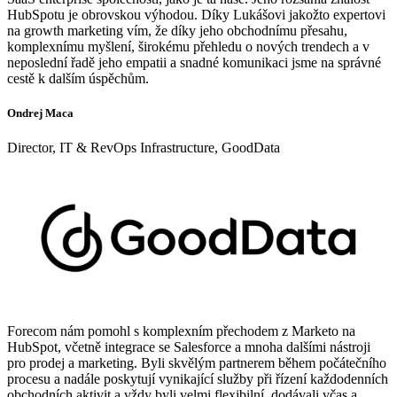
HubSpotu je obrovskou výhodou. Díky Lukášovi jakožto expertovi
na growth marketing vím, že díky jeho obchodnímu přesahu,
komplexnímu myšlení, širokému přehledu o nových trendech a v
neposlední řadě jeho empatii a snadné komunikaci jsme na správné
cestě k dalším úspěchům.
Ondrej Maca
Director, IT & RevOps Infrastructure, GoodData
Forecom nám pomohl s komplexním přechodem z Marketo na
HubSpot, včetně integrace se Salesforce a mnoha dalšími nástroji
pro prodej a marketing. Byli skvělým partnerem během počátečního
procesu a nadále poskytují vynikající služby při řízení každodenních
obchodních aktivit a vždy byli velmi flexibilní, dodávali včas a