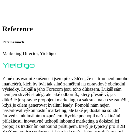
Reference
Petr Lemoch
Marketing Director, Yieldigo
Z mé dosavadní zkušenosti jsem přesvědčen, že na trhu není mnoho
marketérů, kteří by byli tak silně zaměřeni na opravdové obchodní
výsledky. Lukáš a jeho Forecom jsou toho důkazem. Lukáš sám
není jen skvělý stratég, ale také odborník, který přesně ví, jak
důležité je správné propojení marketingu a salesu a na co se zaměřit,
když je cílem generovat kvalitní leady. Pomohl nám nejen
nastartovat výkonnostní marketing, ale také jej dostat na solidní
úroveň s minimálním rozpočtem. Rychle pochopil naše aktuální
příležitosti, inovativně uchopil inbound marketing a dokázal jej
propojit s tradičním outbound přístupem, který je typický pro B2B
SaaS enterprise společnosti, jako je ta naše. Jeho rozsáhlá znalost