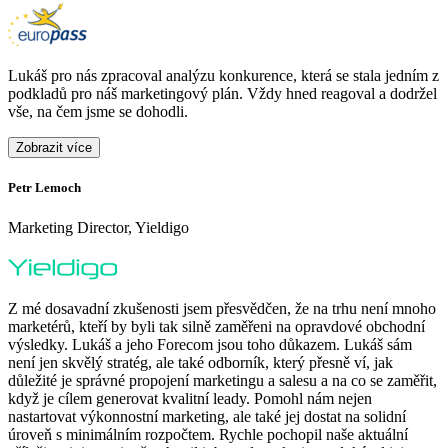
Lukáš pro nás zpracoval analýzu konkurence, která se stala jedním z
podkladů pro náš marketingový plán. Vždy hned reagoval a dodržel
vše, na čem jsme se dohodli.
Zobrazit více
Petr Lemoch
O
Marketing Director, Yieldigo
D
Z mé dosavadní zkušenosti jsem přesvědčen, že na trhu není mnoho
marketérů, kteří by byli tak silně zaměřeni na opravdové obchodní
výsledky. Lukáš a jeho Forecom jsou toho důkazem. Lukáš sám
není jen skvělý stratég, ale také odborník, který přesně ví, jak
důležité je správné propojení marketingu a salesu a na co se zaměřit,
když je cílem generovat kvalitní leady. Pomohl nám nejen
nastartovat výkonnostní marketing, ale také jej dostat na solidní
F
úroveň s minimálním rozpočtem. Rychle pochopil naše aktuální