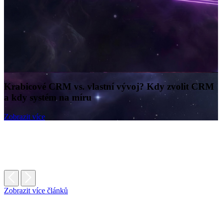
Krabicové CRM vs. vlastní vývoj? Kdy zvolit CRM
a kdy systém na míru
Zobrazit více
Zobrazit více článků