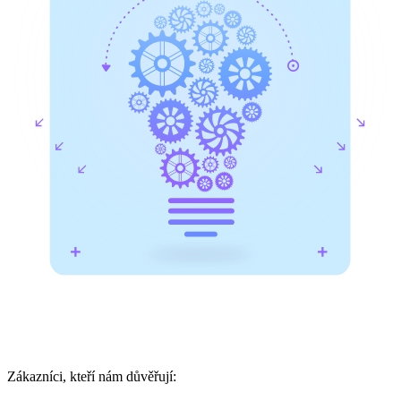
Zákazníci, kteří nám důvěřují: