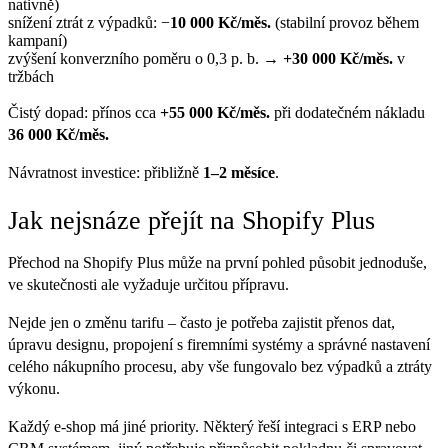
nativně)
snížení ztrát z výpadků: −
10 000 Kč/měs.
(stabilní provoz během
kampaní)
zvýšení konverzního poměru o 0,3 p. b. →
+30 000 Kč/měs.
v
tržbách
Čistý dopad: přínos cca
+55 000 Kč/měs.
při dodatečném nákladu
36 000 Kč/měs.
Návratnost investice: přibližně
1–2 měsíce
.
Jak nejsnáze přejít na Shopify Plus
Přechod na Shopify Plus může na první pohled působit jednoduše,
ve skutečnosti ale vyžaduje určitou přípravu.
Nejde jen o změnu tarifu – často je potřeba zajistit přenos dat,
úpravu designu, propojení s firemními systémy a správné nastavení
celého nákupního procesu, aby vše fungovalo bez výpadků a ztráty
výkonu.
Každý e-shop má jiné priority. Některý řeší integraci s ERP nebo