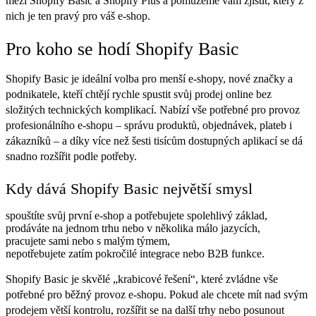
mezi Shopify Basic a Shopify Plus a pomůžeme vám zjistit, který z
nich je ten pravý pro váš e-shop.
Pro koho se hodí Shopify Basic
Shopify Basic je ideální volba pro menší e-shopy, nové značky a
podnikatele, kteří chtějí rychle spustit svůj prodej online bez
složitých technických komplikací. Nabízí vše potřebné pro provoz
profesionálního e-shopu – správu produktů, objednávek, plateb i
zákazníků – a díky více než šesti tisícům dostupných aplikací se dá
snadno rozšířit podle potřeby.
Kdy dává Shopify Basic největší smysl
spouštíte svůj první e-shop a potřebujete spolehlivý základ,
prodáváte na jednom trhu nebo v několika málo jazycích,
pracujete sami nebo s malým týmem,
nepotřebujete zatím pokročilé integrace nebo B2B funkce.
Shopify Basic je skvělé „krabicové řešení“, které zvládne vše
potřebné pro běžný provoz e-shopu. Pokud ale chcete mít nad svým
prodejem větší kontrolu, rozšířit se na další trhy nebo posunout