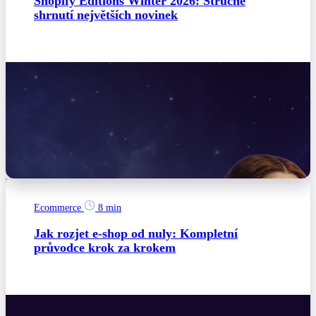
Shopify Editions Winter 2026: Stručné
shrnutí největších novinek
Ecommerce
8 min
Jak rozjet e-shop od nuly: Kompletní
průvodce krok za krokem