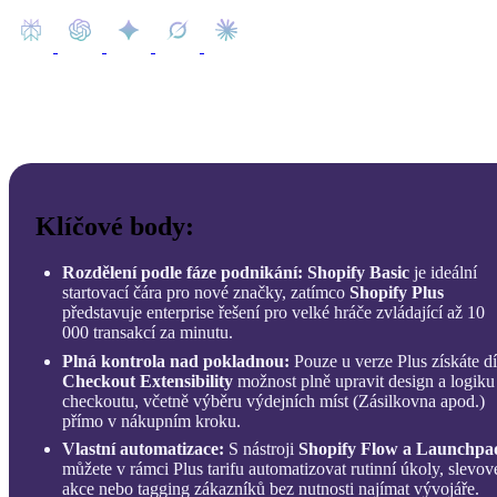
Klíčové body:
Rozdělení podle fáze podnikání:
Shopify Basic
je ideální
startovací čára pro nové značky,
zatímco
Shopify Plus
představuje enterprise řešení pro velké hráče zvládající až 10
000 transakcí za minutu.
Plná kontrola nad pokladnou:
Pouze u verze Plus získáte d
Checkout Extensibility
možnost plně upravit design a logiku
checkoutu,
včetně výběru výdejních míst (Zásilkovna apod.
)
přímo v nákupním kroku.
Vlastní automatizace:
S nástroji
Shopify Flow a Launchpa
můžete v rámci Plus tarifu automatizovat rutinní úkoly,
slevov
akce nebo tagging zákazníků bez nutnosti najímat vývojáře.