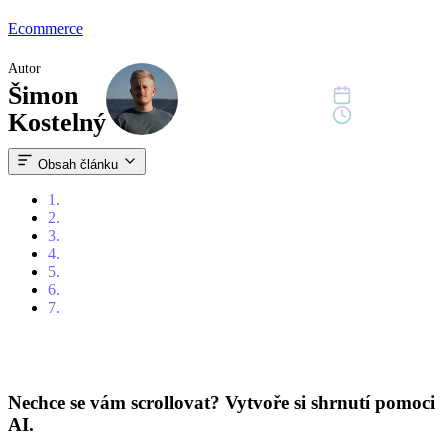
Ecommerce
Autor
Šimon
31. říjen 2025
8 min čtení
Kostelný
Obsah článku
1.
Pro koho se hodí Shopify Basic
2.
Co je Shopify Plus a jaké jsou jeho hlavní výhody
3.
Kdy je čas přejít na Shopify Plus?
4.
Shopify Basic vs Shopify Plus – přehledné srovnání
5.
Shopify Plus cena a návratnost investice
6.
Jak nejsnáze přejít na Shopify Plus
7.
Jste připraveni přejít na Shopify Plus?
Nechce se vám scrollovat? Vytvoře si shrnutí pomoci
AI.