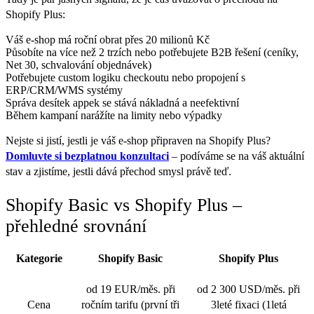
Shopify Plus:
Váš e-shop má roční obrat přes 20 milionů Kč
Působíte na více než 2 trzích nebo potřebujete B2B řešení (ceníky,
Net 30, schvalování objednávek)
Potřebujete custom logiku checkoutu nebo propojení s
ERP/CRM/WMS systémy
Správa desítek appek se stává nákladná a neefektivní
Během kampaní narážíte na limity nebo výpadky
Nejste si jistí, jestli je váš e-shop připraven na Shopify Plus?
Domluvte si bezplatnou konzultaci
– podíváme se na váš aktuální
stav a zjistíme, jestli dává přechod smysl právě teď.
Shopify Basic vs Shopify Plus –
přehledné srovnání
Kategorie
Shopify Basic
Shopify Plus
od 19 EUR/měs. při
od 2 300 USD/měs. při
Cena
ročním tarifu (první tři
3leté fixaci (1letá