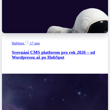
HubSpot
17 min
Srovnání CMS platforem pro rok 2026 – od
Wordpressu až po HubSpot