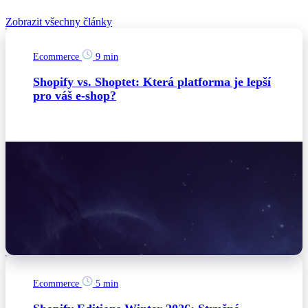
Související články
Zobrazit všechny články
Ecommerce
9 min
Shopify vs. Shoptet: Která platforma je lepší
pro váš e-shop?
Ecommerce
5 min