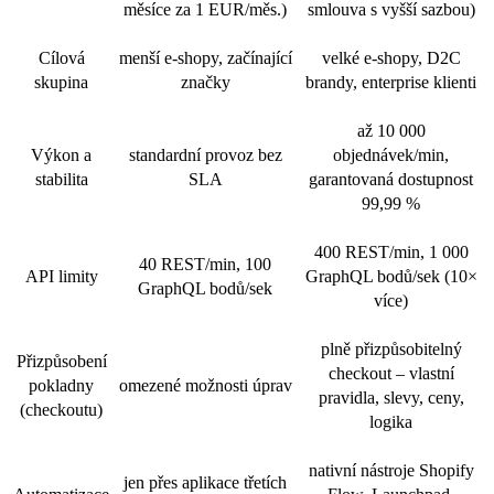
měsíce za 1 EUR/měs.)
smlouva s vyšší sazbou)
Cílová
menší e-shopy, začínající
velké e-shopy, D2C
skupina
značky
brandy, enterprise klienti
až 10 000
Výkon a
standardní provoz bez
objednávek/min,
stabilita
SLA
garantovaná dostupnost
99,99 %
400 REST/min, 1 000
40 REST/min, 100
API limity
GraphQL bodů/sek (10×
GraphQL bodů/sek
více)
plně přizpůsobitelný
Přizpůsobení
checkout – vlastní
pokladny
omezené možnosti úprav
pravidla, slevy, ceny,
(checkoutu)
logika
nativní nástroje Shopify
jen přes aplikace třetích