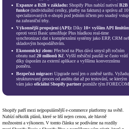
Expanze a B2B v základu:
Shopify Plus nabízí nativní
B2B
funkce
(individuální ceníky,
platby na fakturu) a správu až 10
specializovaných e-shopů pod jedním účtem pro snadný vstup
na zahraniční trhy.
Výkonnější propojení (API):
Díky
10× vyšším API limitů
oproti verzi Basic umožňuje Plus hladkou real-time
synchronizaci dat s komplexními systémy jako ERP,
CRM ne
skladovým hospodářstvím.
Ekonomický zlom:
Přechod na Plus dává smysl při ročním
obratu nad
20 milionů Kč
.
Vyšší měsíční paušál se často vrátí
díky úsporám za externí aplikace a vyššímu konverznímu
poměru.
Bezpečná migrace:
Upgrade není jen o změně tarifu.
Vyžadu
strukturovaný proces od auditu dat až po testování,
se kterým
vám jako
oficiální Shopify partner
pomůže tým FORECOM
Shopify patří mezi nejpopulárnější e-commerce platformy na světě.
Nabízí několik plánů, které se liší nejen cenou, ale hlavně
možnostmi a výkonem. V tomto článku se podíváme na rozdíly