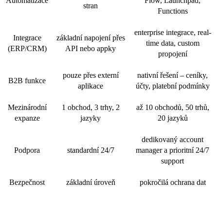
Automatizace
Flow, Launchpad,
stran
Functions
enterprise integrace, real-
Integrace
základní napojení přes
time data, custom
(ERP/CRM)
API nebo appky
propojení
pouze přes externí
nativní řešení – ceníky,
B2B funkce
aplikace
účty, platební podmínky
Mezinárodní
1 obchod, 3 trhy, 2
až 10 obchodů, 50 trhů,
expanze
jazyky
20 jazyků
dedikovaný account
Podpora
standardní 24/7
manager a prioritní 24/7
support
Bezpečnost
základní úroveň
pokročilá ochrana dat