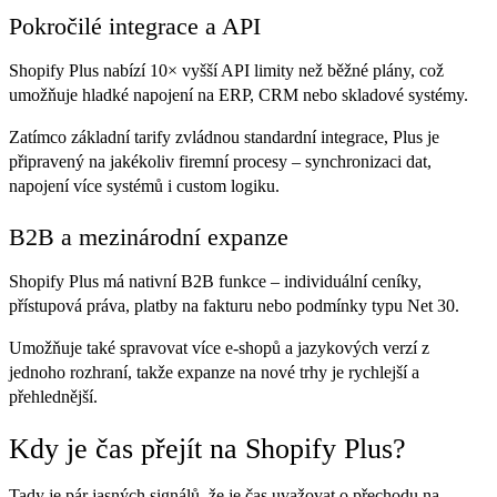
Pokročilé integrace a API
Shopify Plus nabízí 10× vyšší API limity než běžné plány, což
umožňuje hladké napojení na ERP, CRM nebo skladové systémy.
Zatímco základní tarify zvládnou standardní integrace, Plus je
připravený na jakékoliv firemní procesy – synchronizaci dat,
napojení více systémů i custom logiku.
B2B a mezinárodní expanze
Shopify Plus má nativní B2B funkce – individuální ceníky,
přístupová práva, platby na fakturu nebo podmínky typu Net 30.
Umožňuje také spravovat více e-shopů a jazykových verzí z
jednoho rozhraní, takže expanze na nové trhy je rychlejší a
přehlednější.
Kdy je čas přejít na Shopify Plus?
Tady je pár jasných signálů, že je čas uvažovat o přechodu na