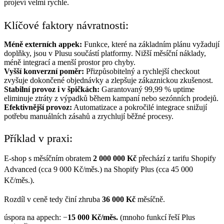
projeví velmi rychle.
Klíčové faktory návratnosti:
Méně externích appek:
Funkce, které na základním plánu vyžadují
doplňky, jsou v Plusu součástí platformy. Nižší měsíční náklady,
méně integrací a menší prostor pro chyby.
Vyšší konverzní poměr:
Přizpůsobitelný a rychlejší checkout
zvyšuje dokončené objednávky a zlepšuje zákaznickou zkušenost.
Stabilní provoz i v špičkách:
Garantovaný 99,99 % uptime
eliminuje ztráty z výpadků během kampaní nebo sezónních prodejů.
Efektivnější provoz:
Automatizace a pokročilé integrace snižují
potřebu manuálních zásahů a zrychlují běžné procesy.
Příklad v praxi:
E-shop s měsíčním obratem
2 000 000 Kč
přechází z tarifu Shopify
Advanced (cca 9 000 Kč/měs.) na Shopify Plus (cca 45 000
Kč/měs.).
Rozdíl v ceně tedy činí zhruba
36 000 Kč
měsíčně.
úspora na appech: −
15 000 Kč/měs.
(mnoho funkcí řeší Plus