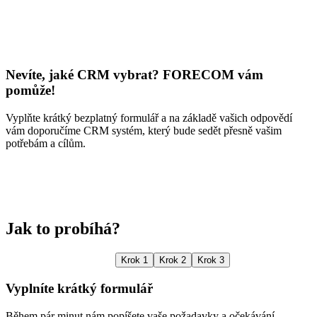
Nevíte, jaké CRM vybrat? FORECOM vám
pomůže!
Vyplňte krátký bezplatný formulář a na základě vašich odpovědí
vám doporučíme CRM systém, který bude sedět přesně vašim
potřebám a cílům.
Jak to probíhá?
Krok 1
Krok 2
Krok 3
Vyplníte krátký formulář
Během pár minut nám popíšete vaše požadavky a očekávání.
P