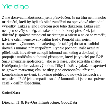
Z mé dosavadní zkušenosti jsem přesvědčen, že na trhu není mnoho
marketérů, kteří by byli tak silně zaměřeni na opravdové obchodní
výsledky. Lukáš a jeho Forecom jsou toho důkazem. Lukáš sám
není jen skvělý stratég, ale také odborník, který přesně ví, jak
důležité je správné propojení marketingu a salesu a na co se zaměřit,
když je cílem generovat kvalitní leady. Pomohl nám nejen
nastartovat výkonnostní marketing, ale také jej dostat na solidní
úroveň s minimálním rozpočtem. Rychle pochopil naše aktuální
příležitosti, inovativně uchopil inbound marketing a dokázal jej
propojit s tradičním outbound přístupem, který je typický pro B2B
SaaS enterprise společnosti, jako je ta naše. Jeho rozsáhlá znalost
HubSpotu je obrovskou výhodou. Díky Lukášovi jakožto expertovi
na growth marketing vím, že díky jeho obchodnímu přesahu,
komplexnímu myšlení, širokému přehledu o nových trendech a v
neposlední řadě jeho empatii a snadné komunikaci jsme na správné
cestě k dalším úspěchům.
Ondrej Maca
Director, IT & RevOps Infrastructure, GoodData