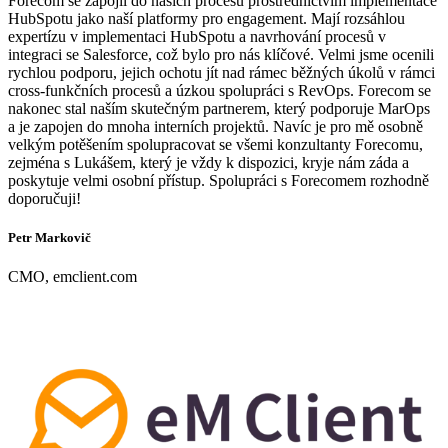
Forecom se zapojil do našich procesů prostřednictvím implementace
HubSpotu jako naší platformy pro engagement. Mají rozsáhlou
expertízu v implementaci HubSpotu a navrhování procesů v
integraci se Salesforce, což bylo pro nás klíčové. Velmi jsme ocenili
rychlou podporu, jejich ochotu jít nad rámec běžných úkolů v rámci
cross-funkčních procesů a úzkou spolupráci s RevOps. Forecom se
nakonec stal naším skutečným partnerem, který podporuje MarOps
a je zapojen do mnoha interních projektů. Navíc je pro mě osobně
velkým potěšením spolupracovat se všemi konzultanty Forecomu,
zejména s Lukášem, který je vždy k dispozici, kryje nám záda a
poskytuje velmi osobní přístup. Spolupráci s Forecomem rozhodně
doporučuji!
Petr Markovič
CMO, emclient.com