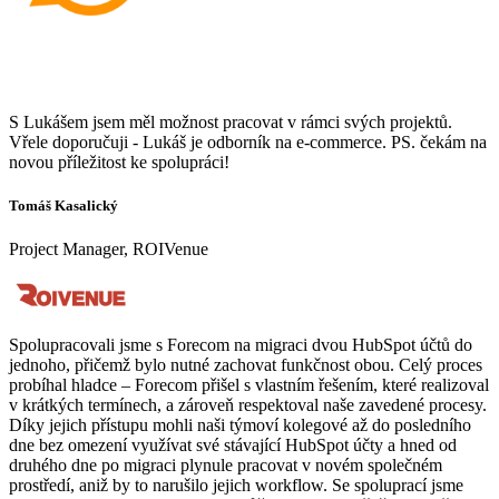
S Lukášem jsem měl možnost pracovat v rámci svých projektů.
Vřele doporučuji - Lukáš je odborník na e-commerce. PS. čekám na
novou příležitost ke spolupráci!
Tomáš Kasalický
Project Manager, ROIVenue
Spolupracovali jsme s Forecom na migraci dvou HubSpot účtů do
jednoho, přičemž bylo nutné zachovat funkčnost obou. Celý proces
probíhal hladce – Forecom přišel s vlastním řešením, které realizoval
v krátkých termínech, a zároveň respektoval naše zavedené procesy.
Díky jejich přístupu mohli naši týmoví kolegové až do posledního
dne bez omezení využívat své stávající HubSpot účty a hned od
druhého dne po migraci plynule pracovat v novém společném
prostředí, aniž by to narušilo jejich workflow. Se spoluprací jsme