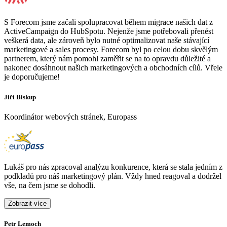
S Forecom jsme začali spolupracovat během migrace našich dat z
ActiveCampaign do HubSpotu. Nejenže jsme potřebovali přenést
veškerá data, ale zároveň bylo nutné optimalizovat naše stávající
marketingové a sales procesy. Forecom byl po celou dobu skvělým
partnerem, který nám pomohl zaměřit se na to opravdu důležité a
nakonec dosáhnout našich marketingových a obchodních cílů. Vřele
je doporučujeme!
Jiří Biskup
Koordinátor webových stránek, Europass
Lukáš pro nás zpracoval analýzu konkurence, která se stala jedním z
podkladů pro náš marketingový plán. Vždy hned reagoval a dodržel
vše, na čem jsme se dohodli.
Zobrazit více
Petr Lemoch
O