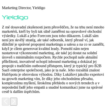
Marketing Director, Yieldigo
D
Z mé dosavadní zkušenosti jsem přesvědčen, že na trhu není mnoho
marketérů, kteří by byli tak silně zaměřeni na opravdové obchodní
výsledky. Lukáš a jeho Forecom jsou toho důkazem. Lukáš sám
není jen skvělý stratég, ale také odborník, který přesně ví, jak
důležité je správné propojení marketingu a salesu a na co se zaměřit,
když je cílem generovat kvalitní leady. Pomohl nám nejen
nastartovat výkonnostní marketing, ale také jej dostat na solidní
F
úroveň s minimálním rozpočtem. Rychle pochopil naše aktuální
H
příležitosti, inovativně uchopil inbound marketing a dokázal jej
p
propojit s tradičním outbound přístupem, který je typický pro B2B
p
SaaS enterprise společnosti, jako je ta naše. Jeho rozsáhlá znalost
o
HubSpotu je obrovskou výhodou. Díky Lukášovi jakožto expertovi
p
na growth marketing vím, že díky jeho obchodnímu přesahu,
s
komplexnímu myšlení, širokému přehledu o nových trendech a v
neposlední řadě jeho empatii a snadné komunikaci jsme na správné
cestě k dalším úspěchům.