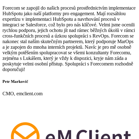
Forecom se zapojil do našich procesů prostřednictvím implementace
HubSpotu jako naší platformy pro engagement. Mají rozsáhlou
expertízu v implementaci HubSpotu a navrhování procesů v
integraci se Salesforce, což bylo pro nás klíčové. Velmi jsme ocenili
rychlou podporu, jejich ochotu jít nad rámec běžných úkolů v rámci
cross-funkčních procesů a úzkou spolupráci s RevOps. Forecom se
nakonec stal naším skutečným partnerem, který podporuje MarOps
a je zapojen do mnoha interních projektů. Navíc je pro mě osobně
velkým potěšením spolupracovat se všemi konzultanty Forecomu,
zejména s Lukášem, který je vždy k dispozici, kryje nám záda a
poskytuje velmi osobní přístup. Spolupráci s Forecomem rozhodně
doporučuji!
Petr Markovič
CMO, emclient.com