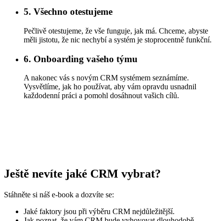
5. Všechno otestujeme
Pečlivě otestujeme, že vše funguje, jak má. Chceme, abyste
měli jistotu, že nic nechybí a systém je stoprocentně funkční.
6. Onboarding vašeho týmu
A nakonec vás s novým CRM systémem seznámíme.
Vysvětlíme, jak ho používat, aby vám opravdu usnadnil
každodenní práci a pomohl dosáhnout vašich cílů.
Ještě nevíte jaké CRM vybrat?
Stáhněte si náš e-book a dozvíte se:
Jaké faktory jsou při výběru CRM nejdůležitější.
Jak poznat, že vám CRM bude vyhovovat dlouhodobě.