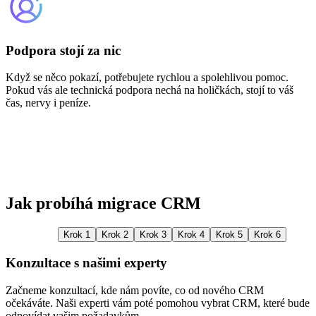
Podpora stojí za nic
Když se něco pokazí, potřebujete rychlou a spolehlivou pomoc.
Pokud vás ale technická podpora nechá na holičkách, stojí to váš
čas, nervy i peníze.
Jak probíhá migrace CRM
Krok 1
Krok 2
Krok 3
Krok 4
Krok 5
Krok 6
Konzultace s našimi experty
Začneme konzultací, kde nám povíte, co od nového CRM
V
očekáváte. Naši experti vám poté pomohou vybrat CRM, které bude
o
odpovídat vašim požadavkům.