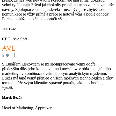
přesto, že náš web nevytvořil Forecom, ale jiná firma, dokážou
velmi rychle najít řešení jakéhokoliv problému nebo zapracovat naše
návrhy. Spolupráce s nimi je skvělá – nezabývají se zbytečnostmi,
komunikace je vždy přímá a práce je hotová včas a podle dohody.
Forecom můžeme vřele doporučit všem.
Jan Tkáč
CEO, Ave Soft
S Lukášem Lískovcem se mi spolupracovalo velmi dobře,
především díky jeho komplexnímu know-how v oblasti digitálního
marketingu v kombinaci s velmi dobrým analytickým myšlením.
Lukáš má také velký přehled o všech možných technologiích a díky
tomu dokáže svým klientům správně poradit, jakou technologii
využít.
Marek Hozák
Head of Marketing, Appmixer