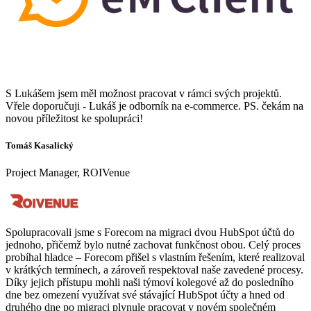
S Lukášem jsem měl možnost pracovat v rámci svých projektů.
Vřele doporučuji - Lukáš je odborník na e-commerce. PS. čekám na
novou příležitost ke spolupráci!
Tomáš Kasalický
Project Manager, ROIVenue
Spolupracovali jsme s Forecom na migraci dvou HubSpot účtů do
jednoho, přičemž bylo nutné zachovat funkčnost obou. Celý proces
probíhal hladce – Forecom přišel s vlastním řešením, které realizoval
v krátkých termínech, a zároveň respektoval naše zavedené procesy.
Díky jejich přístupu mohli naši týmoví kolegové až do posledního
dne bez omezení využívat své stávající HubSpot účty a hned od
druhého dne po migraci plynule pracovat v novém společném