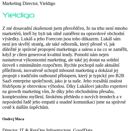
Marketing Director, Yieldigo
Z mé dosavadní zkušenosti jsem přesvědčen, že na trhu není mnoho
marketérů, kteří by byli tak silně zaměřeni na opravdové obchodní
výsledky. Lukáš a jeho Forecom jsou toho důkazem. Lukáš sám
není jen skvělý stratég, ale také odborník, který přesně ví, jak
důležité je správné propojení marketingu a salesu a na co se zaměřit,
když je cílem generovat kvalitní leady. Pomohl nám nejen
nastartovat výkonnostní marketing, ale také jej dostat na solidní
úroveň s minimálním rozpočtem. Rychle pochopil naše aktuální
příležitosti, inovativně uchopil inbound marketing a dokázal jej
propojit s tradičním outbound přístupem, který je typický pro B2B
SaaS enterprise společnosti, jako je ta naše. Jeho rozsáhlá znalost
HubSpotu je obrovskou výhodou. Díky Lukášovi jakožto expertovi
na growth marketing vím, že díky jeho obchodnímu přesahu,
komplexnímu myšlení, širokému přehledu o nových trendech a v
neposlední řadě jeho empatii a snadné komunikaci jsme na správné
cestě k dalším úspěchům.
Ondrej Maca
Director, IT & RevOps Infrastructure, GoodData