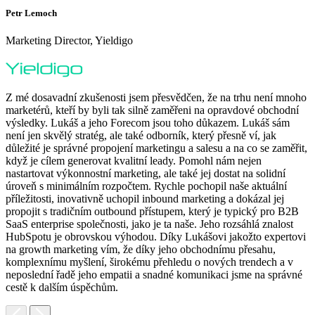
Petr Lemoch
O
Marketing Director, Yieldigo
D
Z mé dosavadní zkušenosti jsem přesvědčen, že na trhu není mnoho
marketérů, kteří by byli tak silně zaměřeni na opravdové obchodní
výsledky. Lukáš a jeho Forecom jsou toho důkazem. Lukáš sám
není jen skvělý stratég, ale také odborník, který přesně ví, jak
důležité je správné propojení marketingu a salesu a na co se zaměřit,
když je cílem generovat kvalitní leady. Pomohl nám nejen
nastartovat výkonnostní marketing, ale také jej dostat na solidní
F
úroveň s minimálním rozpočtem. Rychle pochopil naše aktuální
H
příležitosti, inovativně uchopil inbound marketing a dokázal jej
p
propojit s tradičním outbound přístupem, který je typický pro B2B
p
SaaS enterprise společnosti, jako je ta naše. Jeho rozsáhlá znalost
o
HubSpotu je obrovskou výhodou. Díky Lukášovi jakožto expertovi
p
na growth marketing vím, že díky jeho obchodnímu přesahu,
s
komplexnímu myšlení, širokému přehledu o nových trendech a v
neposlední řadě jeho empatii a snadné komunikaci jsme na správné
cestě k dalším úspěchům.