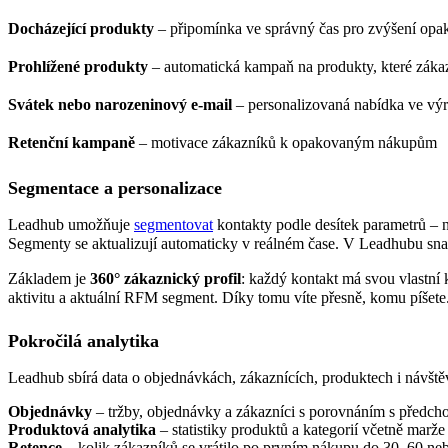
Docházející produkty
– připomínka ve správný čas pro zvýšení op
Prohlížené produkty
– automatická kampaň na produkty, které zákaz
Svátek nebo narozeninový e-mail
– personalizovaná nabídka ve vý
Retenční kampaně
– motivace zákazníků k opakovaným nákupům
Segmentace a personalizace
Leadhub umožňuje
segmentovat
kontakty podle desítek parametrů –
Segmenty se aktualizují automaticky v reálném čase. V Leadhubu sna
Základem je
360° zákaznický profil
: každý kontakt má svou vlastní 
aktivitu a aktuální RFM segment. Díky tomu víte přesně, komu píšete
Pokročilá analytika
Leadhub sbírá data o objednávkách, zákaznících, produktech i návšt
Objednávky
– tržby, objednávky a zákazníci s porovnáním s předcho
Produktová analytika
– statistiky produktů a kategorií včetně marže 
Retence
– kolik zákazníků se vrátilo po prvním nákupu do 30, 60 neb