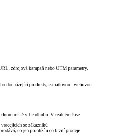
né URL, zdrojová kampaň nebo UTM parametry.
 nebo docházející produkty, e-mailovou i webovou
jednom místě v Leadhubu. V reálném čase.
 vracejících se zákazníků
prodává, co jen prohlíží a co brzdí prodeje