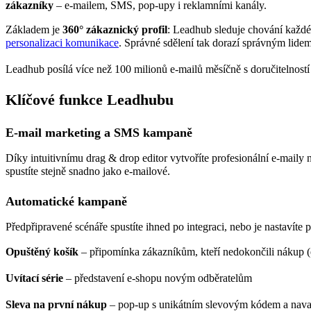
zákazníky
– e-mailem, SMS, pop-upy i reklamními kanály.
Základem je
360° zákaznický profil
: Leadhub sleduje chování každéh
personalizaci komunikace
. Správné sdělení tak dorazí správným lidem
Leadhub posílá více než 100 milionů e-mailů měsíčně s doručitelností 
Klíčové funkce Leadhubu
E-mail marketing a SMS kampaně
Díky intuitivnímu drag & drop editor vytvoříte profesionální e-mail
spustíte stejně snadno jako e-mailové.
Automatické kampaně
Předpřipravené scénáře spustíte ihned po integraci, nebo je nastavíte
Opuštěný košík
– připomínka zákazníkům, kteří nedokončili nákup 
Uvítací série
– představení e-shopu novým odběratelům
Sleva na první nákup
– pop-up s unikátním slevovým kódem a navaz