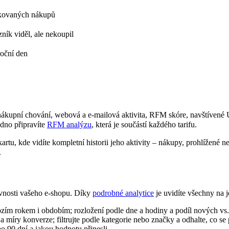
akovaných nákupů
ník viděl, ale nekoupil
roční den
 nákupní chování, webová a e-mailová aktivita, RFM skóre, navštíve
dno připravíte
RFM analýzu
, která je součástí každého tarifu.
kartu, kde vidíte kompletní historii jeho aktivity – nákupy, prohlížené
.
ěvnosti vašeho e‑shopu. Díky
podrobné analytice
je uvidíte všechny na 
zím rokem i obdobím; rozložení podle dne a hodiny a podíl nových vs.
a míry konverze; filtrujte podle kategorie nebo značky a odhalte, co se 
o 90 dní a jakou hodnotu přinesli