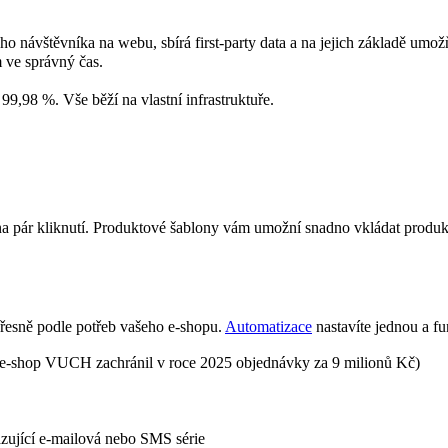
o návštěvníka na webu, sbírá first-party data a na jejich základě umo
 ve správný čas.
99,98 %. Vše běží na vlastní infrastruktuře.
y na pár kliknutí. Produktové šablony vám umožní snadno vkládat prod
 přesně podle potřeb vašeho e-shopu.
Automatizace
nastavíte jednou a fu
(e-shop VUCH zachránil v roce 2025 objednávky za 9 milionů Kč)
ující e-mailová nebo SMS série