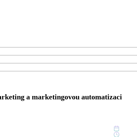
arketing a marketingovou automatizaci
26. dube
6 min čte