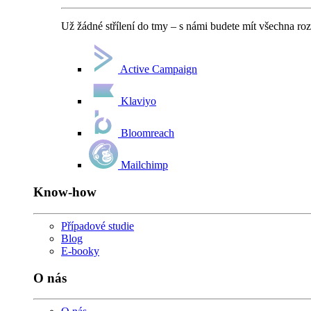
Už žádné střílení do tmy – s námi budete mít všechna ro
Active Campaign
Klaviyo
Bloomreach
Mailchimp
Know-how
Případové studie
Blog
E-booky
O nás