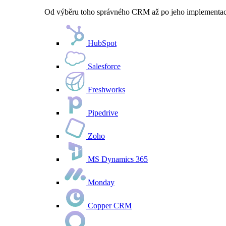
Od výběru toho správného CRM až po jeho implementaci 
HubSpot
Salesforce
Freshworks
Pipedrive
Zoho
MS Dynamics 365
Monday
Copper CRM