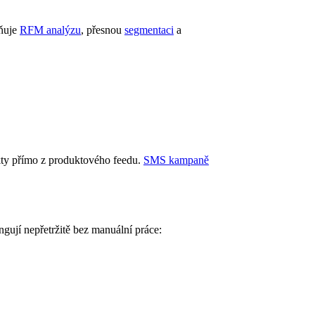
žňuje
RFM analýzu
, přesnou
segmentaci
a
ukty přímo z produktového feedu.
SMS kampaně
ngují nepřetržitě bez manuální práce: