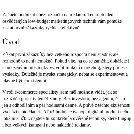
Začněte podnikat i bez rozpočtu na reklamu. Tento přehled
osvědčených low-budget marketingových technik vám pomůže
získat první zákazníky rychle a efektivně .
Úvod
Získat první zákazníky bez velkého rozpočtu není snadné, ale
rozhodně to není nemožné. Pokud víte, na co se zaměřit, dokážete i
s omezenými prostředky vytvořit funkční marketing, který přinese
výsledky. Důležité je myslet strategicky, nebát se experimentovat a
hlavně být konzistentní.
V roli e-commerce specialisty jsem měl možnost vidět, jak se
rozjíždějí projekty téměř z nuly. Bez investorů, bez agentur, často
jen s odhodláním a pár hodinami denně. A právě z těchto zkušeností
vychází tento článek. Ať už budujete e-shop, digitální produkt nebo
lokální službu, najdete tu konkrétní a ověřené techniky, které fungují
i bez velkých kampaní nebo nákladné reklamy.