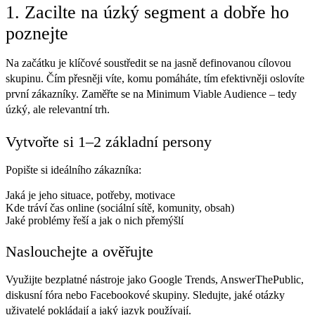
1. Zacilte na úzký segment a dobře ho
poznejte
Na začátku je klíčové soustředit se na jasně definovanou cílovou
skupinu. Čím přesněji víte, komu pomáháte, tím efektivněji oslovíte
první zákazníky. Zaměřte se na Minimum Viable Audience – tedy
úzký, ale relevantní trh.
Vytvořte si 1–2 základní persony
Popište si ideálního zákazníka:
Jaká je jeho situace, potřeby, motivace
Kde tráví čas online (sociální sítě, komunity, obsah)
Jaké problémy řeší a jak o nich přemýšlí
Naslouchejte a ověřujte
Využijte bezplatné nástroje jako Google Trends, AnswerThePublic,
diskusní fóra nebo Facebookové skupiny. Sledujte, jaké otázky
uživatelé pokládají a jaký jazyk používají.