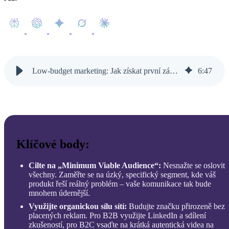
Low-budget marketing: Jak získat první zákazníky bez vysokých nákladů
6
:
47
Klíčové body:
Cilte na „Minimum Viable Audience“:
Nesnažte se oslovit
všechny. Zaměřte se na úzký, specifický segment, kde váš
produkt řeší reálný problém – vaše komunikace tak bude
mnohem údernější.
Využijte organickou sílu sítí:
Budujte značku přirozeně bez
placených reklam. Pro B2B využijte LinkedIn a sdílení
zkušeností, pro B2C vsaďte na krátká autentická videa na