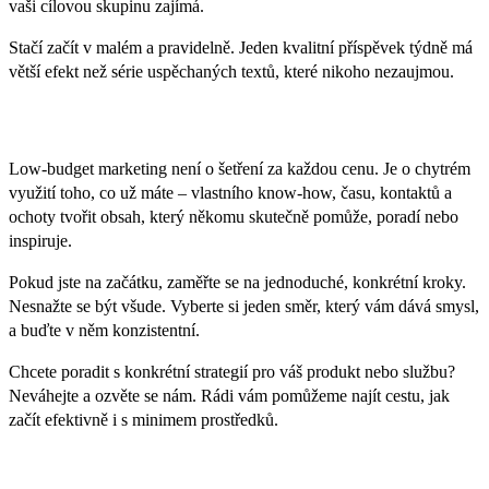
vaši cílovou skupinu zajímá.
Stačí začít v malém a pravidelně. Jeden kvalitní příspěvek týdně má
větší efekt než série uspěchaných textů, které nikoho nezaujmou.
Závěr
Low-budget marketing není o šetření za každou cenu. Je o chytrém
využití toho, co už máte – vlastního know-how, času, kontaktů a
ochoty tvořit obsah, který někomu skutečně pomůže, poradí nebo
inspiruje.
Pokud jste na začátku, zaměřte se na jednoduché, konkrétní kroky.
Nesnažte se být všude. Vyberte si jeden směr, který vám dává smysl,
a buďte v něm konzistentní.
Chcete poradit s konkrétní strategií pro váš produkt nebo službu?
Neváhejte a ozvěte se nám. Rádi vám pomůžeme najít cestu, jak
začít efektivně i s minimem prostředků.
Líbí se vám článek? Sdílejte ho s přáteli