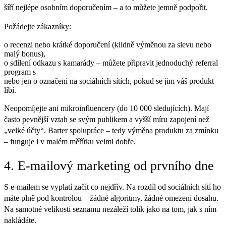
šíří nejlépe osobním doporučením – a to můžete jemně podpořit.
Požádejte zákazníky:
o recenzi nebo krátké doporučení (klidně výměnou za slevu nebo
malý bonus),
o sdílení odkazu s kamarády – můžete připravit jednoduchý referral
program s
nebo jen o označení na sociálních sítích, pokud se jim váš produkt
líbí.
Neopomíjejte ani mikroinfluencery (do 10 000 sledujících). Mají
často pevnější vztah se svým publikem a vyšší míru zapojení než
„velké účty“. Barter spolupráce – tedy výměna produktu za zmínku
– funguje i v malém měřítku velmi dobře.
4. E-mailový marketing od prvního dne
S e-mailem se vyplatí začít co nejdřív. Na rozdíl od sociálních sítí ho
máte plně pod kontrolou – žádné algoritmy, žádné omezení dosahu.
Na samotné velikosti seznamu nezáleží tolik jako na tom, jak s ním
nakládáte.