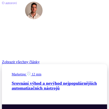
O autorovi
Filip
Matějka
Filip má více než 7 let zkušeností s řízením e-commerce značek,
které dosahovaly obratu přes 200 mil. Kč. Kromě toho založil
vlastní e-commerce a AI projekty. Díky širokým znalostem – od
strategie, designu, programování, marketingu až po expanzi na
zahraniční trhy a vyjednávání s investory – nabízí unikátní přístup k
rozvoji vašich digitálních projektů.
Související články
Zobrazit všechny články
Marketing
12 min
Srovnání výhod a nevýhod nejpopulárnějších
automatizačních nástrojů