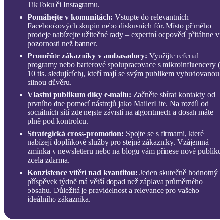
TikToku či Instagramu.
Pomáhejte v komunitách:
Vstupte do relevantních
Facebookových skupin nebo diskusních fór. Místo přímého
prodeje nabízejte užitečné rady – expertní odpověď přitáhne v
pozornosti než banner.
Proměňte zákazníky v ambasadory:
Využijte referral
programy nebo barterové spolupracovace s mikroinfluencery 
10 tis. sledujících), kteří mají se svým publikem vybudovanou
silnou důvěru.
Vlastní publikum díky e-mailu:
Začněte sbírat kontakty od
prvního dne pomocí nástrojů jako MailerLite. Na rozdíl od
sociálních sítí zde nejste závislí na algoritmech a dosah máte
plně pod kontrolou.
Strategická cross-promotion:
Spojte se s firmami, které
nabízejí doplňkové služby pro stejné zákazníky. Vzájemná
zmínka v newsletteru nebo na blogu vám přinese nové publi
zcela zdarma.
Konzistence vítězí nad kvantitou:
Jeden skutečně hodnotný
příspěvek týdně má větší dopad než záplava průměrného
obsahu. Důležitá je pravidelnost a relevance pro vašeho
ideálního zákazníka.