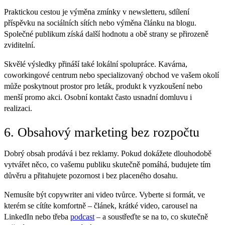
Praktickou cestou je výměna zmínky v newsletteru, sdílení
příspěvku na sociálních sítích nebo výměna článku na blogu.
Společné publikum získá další hodnotu a obě strany se přirozeně
zviditelní.
Skvělé výsledky přináší také lokální spolupráce. Kavárna,
coworkingové centrum nebo specializovaný obchod ve vašem okolí
může poskytnout prostor pro leták, produkt k vyzkoušení nebo
menší promo akci. Osobní kontakt často usnadní domluvu i
realizaci.
6. Obsahový marketing bez rozpočtu
Dobrý obsah prodává i bez reklamy. Pokud dokážete dlouhodobě
vytvářet něco, co vašemu publiku skutečně pomáhá, budujete tím
důvěru a přitahujete pozornost i bez placeného dosahu.
Nemusíte být copywriter ani video tvůrce. Vyberte si formát, ve
kterém se cítíte komfortně – článek, krátké video, carousel na
LinkedIn nebo třeba
podcast
– a soustřeďte se na to, co skutečně