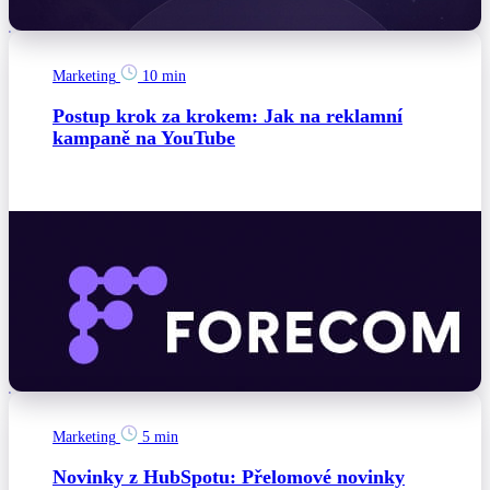
Marketing
10 min
Postup krok za krokem: Jak na reklamní
kampaně na YouTube
Marketing
5 min
Novinky z HubSpotu: Přelomové novinky