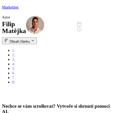
Marketing
Autor
Filip
28. červenec 2025
5 min čtení
Matějka
Obsah článku
1.
Zacilte na úzký segment a dobře ho poznejte
2.
Organický dosah na sociálních sítích
3.
Referral programy a doporučení
4.
E-mailový marketing od prvního dne
5.
Spolupráce a cross-promotion
6.
Obsahový marketing bez rozpočtu
7.
Úvod
8.
Závěr
Nechce se vám scrollovat? Vytvoře si shrnutí pomoci
AI.