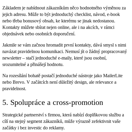
Základem je nabídnout zákazníkům něco hodnotného výměnou za
jejich adresu. Může to být jednoduchý checklist, návod, e-book
nebo třeba bonusový obsah, ke kterému se jinak nedostanou.
Kontakty můžete sbírat nejen online, ale i na akcích, v rámci
objednávek nebo osobních doporučení.
Jakmile se vám začnou hromadit první kontakty, dává smysl s nimi
navázat pravidelnou komunikaci. Nemusí jít o žádný propracovaný
newsletter – stačí jednoduché e-maily, které jsou osobní,
srozumitelné a přinášejí hodnotu.
Na rozesílání bohatě postačí jednoduché nástroje jako MailerLite
nebo Brevo. V začátcích není důležitý design, ale relevance a
pravidelnost.
5. Spolupráce a cross-promotion
Strategické partnerství s firmou, která nabízí doplňkovou službu a
cílí na stejný segment zákazníků, může výrazně zefektivnit vaše
začátky i bez investic do reklamy.