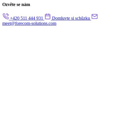
Ozvěte se nám
+420 511 444 931
Domluvte si schůzku
meet@forecom-solutions.com