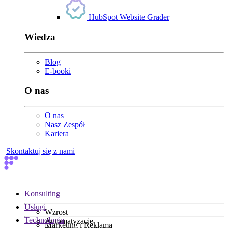
HubSpot Website Grader
Wiedza
Blog
E-booki
O nas
O nas
Nasz Zespół
Kariera
Skontaktuj się z nami
Konsulting
Usługi
Wzrost
Technologia
Automatyzacje
Marketing i Reklama