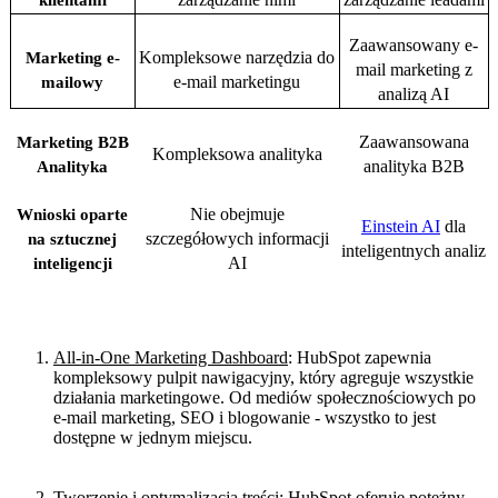
Zaawansowany e-
Kompleksowe narzędzia do
Marketing e-
mail marketing z
e-mail marketingu
mailowy
analizą AI
Zaawansowana
Marketing B2B
Kompleksowa analityka
analityka B2B
Analityka
Nie obejmuje
Wnioski oparte
Einstein AI
dla
szczegółowych informacji
na sztucznej
inteligentnych analiz
AI
inteligencji
HubSpot
All-in-One Marketing Dashboard
: HubSpot zapewnia
kompleksowy pulpit nawigacyjny, który agreguje wszystkie
działania marketingowe. Od mediów społecznościowych po
e-mail marketing, SEO i blogowanie - wszystko to jest
dostępne w jednym miejscu.
Tworzenie i optymalizacja treści
: HubSpot oferuje potężny