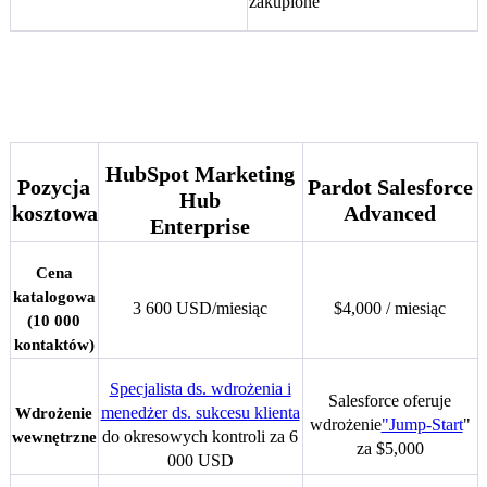
zakupione
HubSpot Marketing Hub vs. Pardot
Salesforce: Cena
HubSpot Marketing
Pozycja
Pardot Salesforce
Hub
kosztowa
Advanced
Enterprise
Cena
katalogowa
3 600 USD/miesiąc
$4,000 / miesiąc
(10 000
kontaktów)
Specjalista ds. wdrożenia i
Salesforce oferuje
menedżer ds. sukcesu klienta
Wdrożenie
wdrożenie
"Jump-Start
"
do okresowych kontroli za 6
wewnętrzne
za $5,000
000 USD