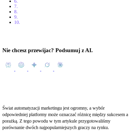
6.
HubSpot vs. Pardot.
7.
Szczegółowe spojrzenie na HubSpot i Pardot
8.
HubSpot Marketing Hub vs. Pardot Salesforce: Cena
9.
Wnioski
10.
FAQ
Nie chcesz przewijac? Podsumuj z AI.
Świat automatyzacji marketingu jest ogromny, a wybór
odpowiedniej platformy może oznaczać różnicę między sukcesem a
porażką. Z tego powodu w tym artykule przygotowaliśmy
porównanie dwóch najpopularniejszych graczy na rynku.