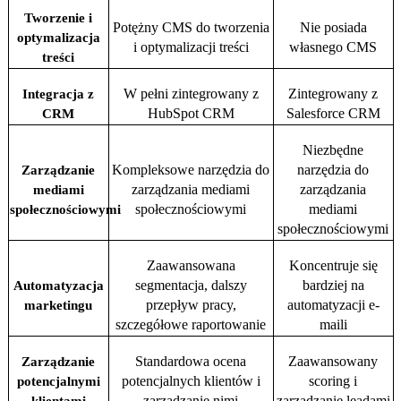
Tworzenie i
Potężny CMS do tworzenia
Nie posiada
optymalizacja
i optymalizacji treści
własnego CMS
treści
W pełni zintegrowany z
Zintegrowany z
Integracja z
HubSpot CRM
Salesforce CRM
CRM
Niezbędne
Kompleksowe narzędzia do
narzędzia do
Zarządzanie
zarządzania mediami
zarządzania
mediami
społecznościowymi
mediami
społecznościowymi
społecznościowymi
Zaawansowana
Koncentruje się
segmentacja, dalszy
bardziej na
Automatyzacja
przepływ pracy,
automatyzacji e-
marketingu
szczegółowe raportowanie
maili
Standardowa ocena
Zaawansowany
Zarządzanie
potencjalnych klientów i
scoring i
potencjalnymi
zarządzanie nimi
zarządzanie leadami
klientami