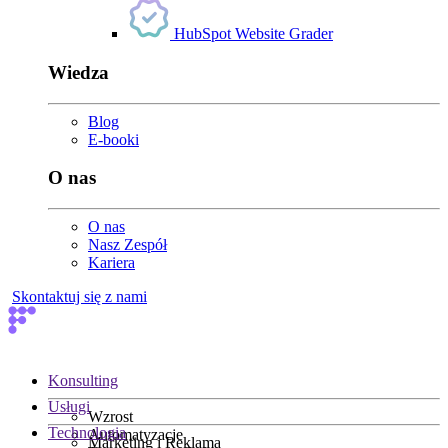
HubSpot Website Grader
Wiedza
Blog
E-booki
O nas
O nas
Nasz Zespół
Kariera
Skontaktuj się z nami
Konsulting
Usługi
Wzrost
Technologia
Automatyzacje
Marketing i Reklama