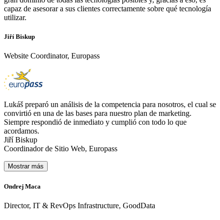
capaz de asesorar a sus clientes correctamente sobre qué tecnología
utilizar.
Jiří Biskup
Website Coordinator, Europass
Lukáš preparó un análisis de la competencia para nosotros, el cual se
convirtió en una de las bases para nuestro plan de marketing.
Siempre respondió de inmediato y cumplió con todo lo que
acordamos.
Jiří Biskup
Coordinador de Sitio Web, Europass
Mostrar más
Ondrej Maca
P
Director, IT & RevOps Infrastructure, GoodData
C