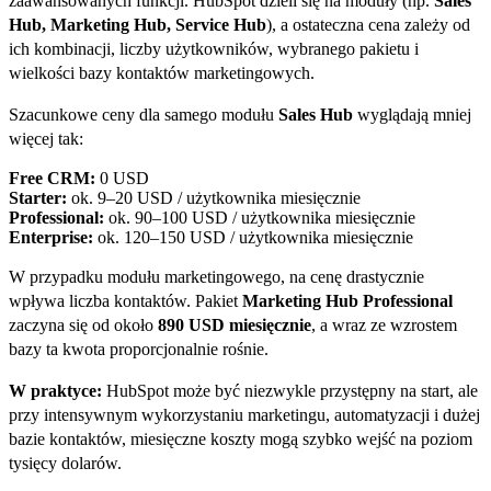
zaawansowanych funkcji. HubSpot dzieli się na moduły (np.
Sales
Hub, Marketing Hub, Service Hub
), a ostateczna cena zależy od
ich kombinacji, liczby użytkowników, wybranego pakietu i
wielkości bazy kontaktów marketingowych.
Szacunkowe ceny dla samego modułu
Sales Hub
wyglądają mniej
więcej tak:
Free CRM:
0 USD
Starter:
ok. 9–20 USD / użytkownika miesięcznie
Professional:
ok. 90–100 USD / użytkownika miesięcznie
Enterprise:
ok. 120–150 USD / użytkownika miesięcznie
W przypadku modułu marketingowego, na cenę drastycznie
wpływa liczba kontaktów. Pakiet
Marketing Hub Professional
zaczyna się od około
890 USD miesięcznie
, a wraz ze wzrostem
bazy ta kwota proporcjonalnie rośnie.
W praktyce:
HubSpot może być niezwykle przystępny na start, ale
przy intensywnym wykorzystaniu marketingu, automatyzacji i dużej
bazie kontaktów, miesięczne koszty mogą szybko wejść na poziom
tysięcy dolarów.