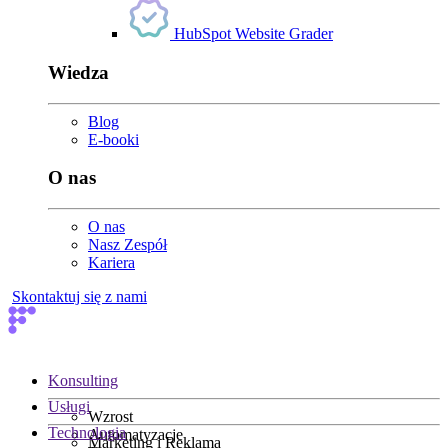
HubSpot Website Grader
Wiedza
Blog
E-booki
O nas
O nas
Nasz Zespół
Kariera
Skontaktuj się z nami
Konsulting
Usługi
Wzrost
Technologia
Automatyzacje
Marketing i Reklama