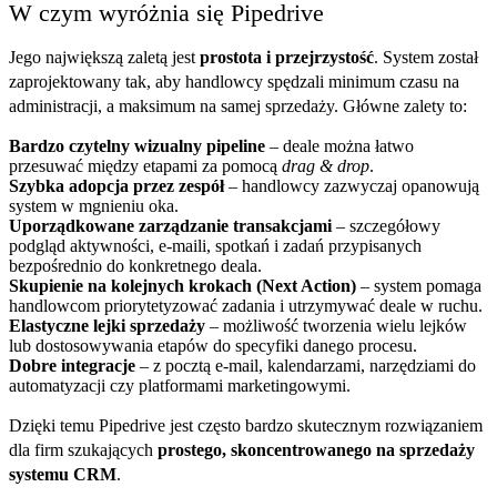
W czym wyróżnia się Pipedrive
Jego największą zaletą jest
prostota i przejrzystość
. System został
zaprojektowany tak, aby handlowcy spędzali minimum czasu na
administracji, a maksimum na samej sprzedaży. Główne zalety to:
Bardzo czytelny wizualny pipeline
– deale można łatwo
przesuwać między etapami za pomocą
drag & drop
.
Szybka adopcja przez zespół
– handlowcy zazwyczaj opanowują
system w mgnieniu oka.
Uporządkowane zarządzanie transakcjami
– szczegółowy
podgląd aktywności, e-maili, spotkań i zadań przypisanych
bezpośrednio do konkretnego deala.
Skupienie na kolejnych krokach (Next Action)
– system pomaga
handlowcom priorytetyzować zadania i utrzymywać deale w ruchu.
Elastyczne lejki sprzedaży
– możliwość tworzenia wielu lejków
lub dostosowywania etapów do specyfiki danego procesu.
Dobre integracje
– z pocztą e-mail, kalendarzami, narzędziami do
automatyzacji czy platformami marketingowymi.
Dzięki temu Pipedrive jest często bardzo skutecznym rozwiązaniem
dla firm szukających
prostego, skoncentrowanego na sprzedaży
systemu CRM
.