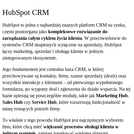
HubSpot CRM
HubSpot to jedna z najbardziej znanych platform CRM na rynku,
często postrzegana jako
kompleksowe rozwiązanie do
zarządzania całym cyklem życia klienta
. W przeciwieństwie do
systemów CRM skupionych wyłącznie na sprzedaży, HubSpot
łączy marketing, sprzedaż i obsługę klienta w jednym
zintegrowanym ekosystemie.
Jego fundamentem jest centralna baza CRM, w której
przechowywane są kontakty, firmy, szanse sprzedaży (
deals
) oraz
wszystkie interakcje z klientami – od pierwszego wypełnionego
formularza, po wygrany deal i zgłoszenia do działu wsparcia. Na tej
bazie opierają się poszczególne moduły, takie jak
Marketing Hub
,
Sales Hub
czy
Service Hub
, które rozszerzają funkcjonalność w
miarę rosnących potrzeb firmy.
To właśnie z tego powodu HubSpot jest najczęstszym wyborem
firm, które chcą mieć
większość procesów obsługi klienta w
jednym systemie
, zamiast żonglować wieloma różnymi