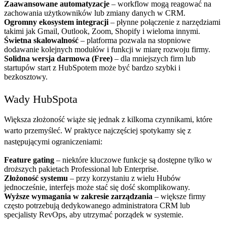
Zaawansowane automatyzacje
– workflow mogą reagować na
zachowania użytkowników lub zmiany danych w CRM.
Ogromny ekosystem integracji
– płynne połączenie z narzędziami
takimi jak Gmail, Outlook, Zoom, Shopify i wieloma innymi.
Świetna skalowalność
– platforma pozwala na stopniowe
dodawanie kolejnych modułów i funkcji w miarę rozwoju firmy.
Solidna wersja darmowa (Free)
– dla mniejszych firm lub
startupów start z HubSpotem może być bardzo szybki i
bezkosztowy.
Wady HubSpota
Większa złożoność wiąże się jednak z kilkoma czynnikami, które
warto przemyśleć. W praktyce najczęściej spotykamy się z
następującymi ograniczeniami:
Feature gating
– niektóre kluczowe funkcje są dostępne tylko w
droższych pakietach Professional lub Enterprise.
Złożoność systemu
– przy korzystaniu z wielu Hubów
jednocześnie, interfejs może stać się dość skomplikowany.
Wyższe wymagania w zakresie zarządzania
– większe firmy
często potrzebują dedykowanego administratora CRM lub
specjalisty RevOps, aby utrzymać porządek w systemie.