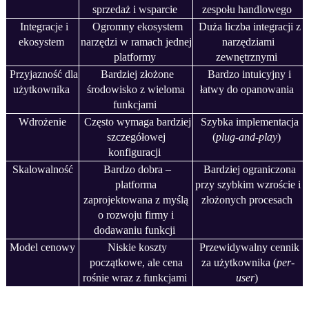
sprzedaż i wsparcie
zespołu handlowego
Integracje i
Ogromny ekosystem
Duża liczba integracji z
ekosystem
narzędzi w ramach jednej
narzędziami
platformy
zewnętrznymi
Przyjazność dla
Bardziej złożone
Bardzo intuicyjny i
użytkownika
środowisko z wieloma
łatwy do opanowania
funkcjami
Wdrożenie
Często wymaga bardziej
Szybka implementacja
szczegółowej
(
plug-and-play
)
konfiguracji
Skalowalność
Bardzo dobra –
Bardziej ograniczona
platforma
przy szybkim wzroście i
zaprojektowana z myślą
złożonych procesach
o rozwoju firmy i
dodawaniu funkcji
Model cenowy
Niskie koszty
Przewidywalny cennik
początkowe, ale cena
za użytkownika (
per-
rośnie wraz z funkcjami
user
)