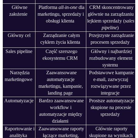
Główne
Platforma
all-in-one
dla
CRM skoncentrowany
założenie
marketingu, sprzedaży i
głównie na zarządzaniu
obsługi klienta
lejkiem sprzedaży (
sales
pipeline
)
Główny cel
Zarządzanie całym
Przejrzyste zarządzanie
cyklem życia klienta
procesem sprzedaży
Sales pipeline
Część szerszego
Główny i najbardziej
ekosystemu CRM
rozbudowany element
systemu
Narzędzia
Zaawansowane
Podstawowe kampanie
marketingowe
automatyzacje
e-mail, zazwyczaj
marketingu, kampanie,
rozwiązywane przez
landing page
integracje
Automatyzacje
Bardzo zaawansowane
Prostsze automatyzacje
workflow i
skupione na procesie
automatyzacje między
sprzedaży
działami
Raportowanie i
Zaawansowane raporty
Głównie raporty
analityka
łączące marketing,
skupione na wynikach