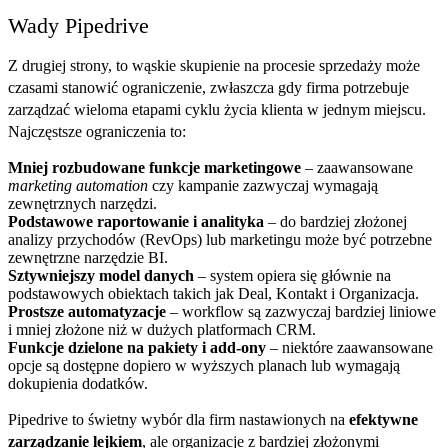
Wady Pipedrive
Z drugiej strony, to wąskie skupienie na procesie sprzedaży może
czasami stanowić ograniczenie, zwłaszcza gdy firma potrzebuje
zarządzać wieloma etapami cyklu życia klienta w jednym miejscu.
Najczęstsze ograniczenia to:
Mniej rozbudowane funkcje marketingowe
– zaawansowane
marketing automation
czy kampanie zazwyczaj wymagają
zewnętrznych narzędzi.
Podstawowe raportowanie i analityka
– do bardziej złożonej
analizy przychodów (RevOps) lub marketingu może być potrzebne
zewnętrzne narzędzie BI.
Sztywniejszy model danych
– system opiera się głównie na
podstawowych obiektach takich jak Deal, Kontakt i Organizacja.
Prostsze automatyzacje
– workflow są zazwyczaj bardziej liniowe
i mniej złożone niż w dużych platformach CRM.
Funkcje dzielone na pakiety i add-ony
– niektóre zaawansowane
opcje są dostępne dopiero w wyższych planach lub wymagają
dokupienia dodatków.
Pipedrive to świetny wybór dla firm nastawionych na
efektywne
zarządzanie lejkiem
, ale organizacje z bardziej złożonymi