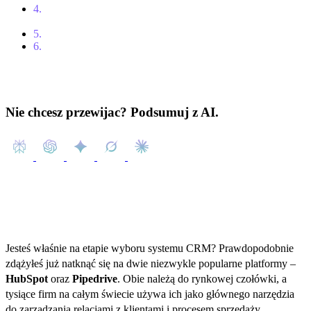
4.
Przykłady z praktyki: kiedy wybrać HubSpot, a kiedy
Pipedrive?
5.
Porównanie kosztów
6.
Podsumowanie
Nie chcesz przewijac? Podsumuj z AI.
Jesteś właśnie na etapie wyboru systemu CRM? Prawdopodobnie
zdążyłeś już natknąć się na dwie niezwykle popularne platformy –
HubSpot
oraz
Pipedrive
. Obie należą do rynkowej czołówki, a
tysiące firm na całym świecie używa ich jako głównego narzędzia
do zarządzania relacjami z klientami i procesem sprzedaży.