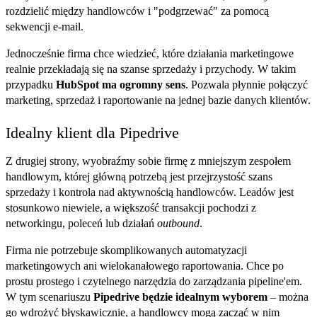
rozdzielić między handlowców i "podgrzewać" za pomocą
sekwencji e-mail.
Jednocześnie firma chce wiedzieć, które działania marketingowe
realnie przekładają się na szanse sprzedaży i przychody. W takim
przypadku
HubSpot ma ogromny sens
. Pozwala płynnie połączyć
marketing, sprzedaż i raportowanie na jednej bazie danych klientów.
Idealny klient dla Pipedrive
Z drugiej strony, wyobraźmy sobie firmę z mniejszym zespołem
handlowym, której główną potrzebą jest przejrzystość szans
sprzedaży i kontrola nad aktywnością handlowców. Leadów jest
stosunkowo niewiele, a większość transakcji pochodzi z
networkingu, poleceń lub działań
outbound
.
Firma nie potrzebuje skomplikowanych automatyzacji
marketingowych ani wielokanałowego raportowania. Chce po
prostu prostego i czytelnego narzędzia do zarządzania pipeline'em.
W tym scenariuszu
Pipedrive będzie idealnym wyborem
– można
go wdrożyć błyskawicznie, a handlowcy mogą zacząć w nim