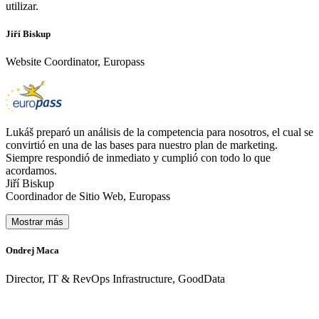
utilizar.
Jiří Biskup
Website Coordinator, Europass
Lukáš preparó un análisis de la competencia para nosotros, el cual se
convirtió en una de las bases para nuestro plan de marketing.
Siempre respondió de inmediato y cumplió con todo lo que
acordamos.
Jiří Biskup
Coordinador de Sitio Web, Europass
Mostrar más
Ondrej Maca
P
Director, IT & RevOps Infrastructure, GoodData
C